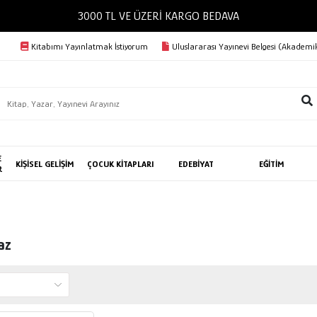
3000 TL VE ÜZERİ KARGO BEDAVA
Kitabımı Yayınlatmak İstiyorum
Uluslararası Yayınevi Belgesi (Akademik
E
KİŞİSEL GELİŞİM
ÇOCUK KİTAPLARI
EDEBİYAT
EĞİTİM
R
az