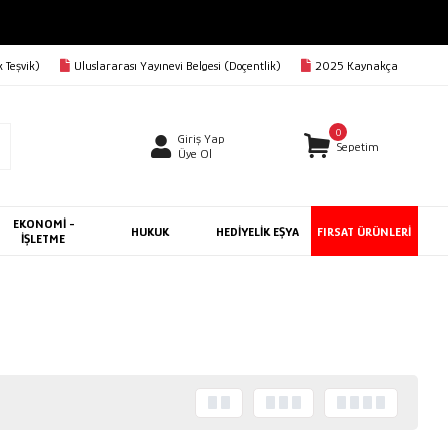
 Teşvik)
Uluslararası Yayınevi Belgesi (Doçentlik)
2025 Kaynakça
0
Giriş Yap
Sepetim
Üye Ol
EKONOMİ -
HUKUK
HEDİYELİK EŞYA
FIRSAT ÜRÜNLERİ
İŞLETME