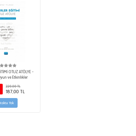
İTİMİ OTUZ ATÖLYE -
un ve Etkinlikler
220,00 TL
187,00 TL
Stokta Yok