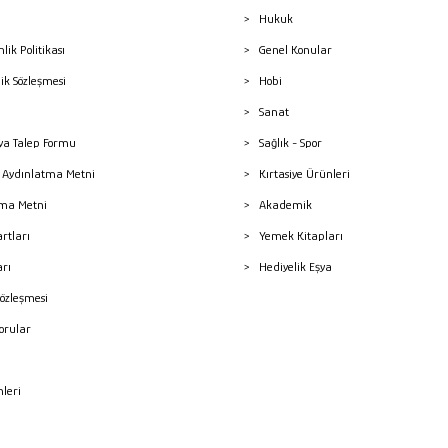
Hukuk
nlik Politikası
Genel Konular
lik Sözleşmesi
Hobi
Sanat
a Talep Formu
Sağlık - Spor
sı Aydınlatma Metni
Kırtasiye Ürünleri
ma Metni
Akademik
artları
Yemek Kitapları
arı
Hediyelik Eşya
Sözleşmesi
Sorular
mleri