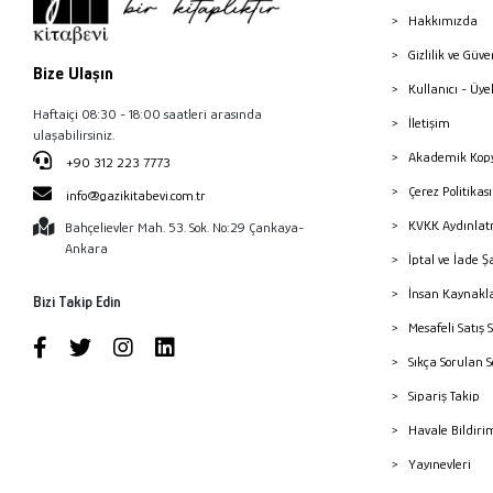
Hakkımızda
Gizlilik ve Güve
Bize Ulaşın
Kullanıcı - Üye
Haftaiçi 08:30 - 18:00 saatleri arasında
İletişim
ulaşabilirsiniz.
Akademik Kopy
+90 312 223 7773
Çerez Politika
info@gazikitabevi.com.tr
KVKK Aydınlat
Bahçelievler Mah. 53. Sok. No:29 Çankaya-
Ankara
İptal ve İade Ş
İnsan Kaynakl
Bizi Takip Edin
Mesafeli Satış 
Sıkça Sorulan 
Sipariş Takip
Havale Bildiri
Yayınevleri