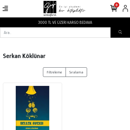
0
3000 TL VE ÜZERİ KARGO BEDAVA
Serkan Köklünar
Filtreleme
Sıralama