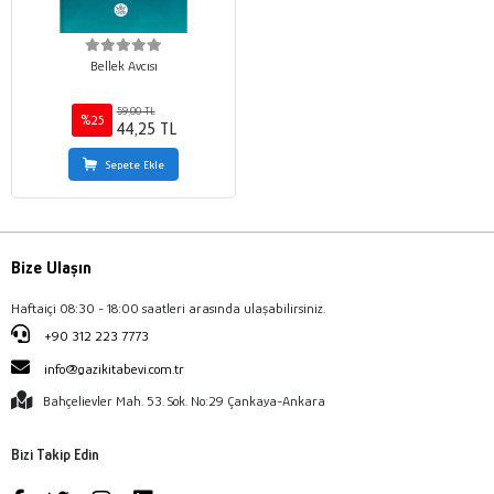
Bellek Avcısı
59,00 TL
%25
44,25 TL
Sepete Ekle
Bize Ulaşın
Haftaiçi 08:30 - 18:00 saatleri arasında ulaşabilirsiniz.
+90 312 223 7773
info@gazikitabevi.com.tr
Bahçelievler Mah. 53. Sok. No:29 Çankaya-Ankara
Bizi Takip Edin