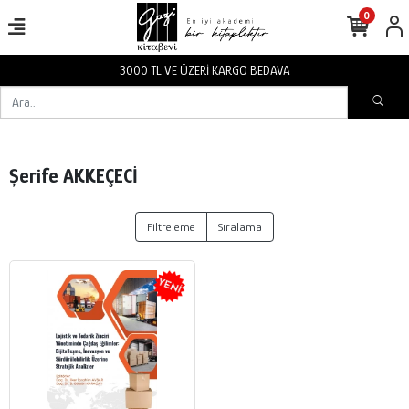
0
3000 TL VE ÜZERİ KARGO BEDAVA
Şerife AKKEÇECİ
Filtreleme
Sıralama