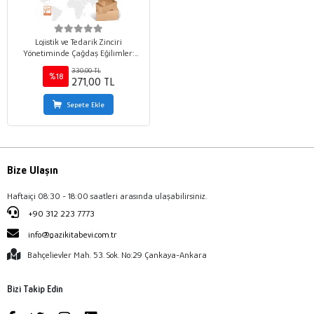
Lojistik ve Tedarik Zinciri
Yönetiminde Çağdaş Eğilimler:
Dijitalleşme, İnovasyon ve
330,00 TL
Sürdürülebilirlik Üzerine Stratejik
%18
271,00 TL
Analizler
Sepete Ekle
Bize Ulaşın
Haftaiçi 08:30 - 18:00 saatleri arasında ulaşabilirsiniz.
+90 312 223 7773
info@gazikitabevi.com.tr
Bahçelievler Mah. 53. Sok. No:29 Çankaya-Ankara
Bizi Takip Edin