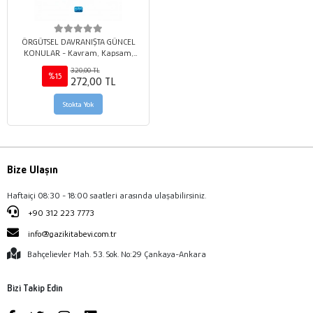
ÖRGÜTSEL DAVRANIŞTA GÜNCEL
KONULAR - Kavram, Kapsam,
Boyut ve Literatür
320,00 TL
%15
272,00 TL
Stokta Yok
Bize Ulaşın
Haftaiçi 08:30 - 18:00 saatleri arasında ulaşabilirsiniz.
+90 312 223 7773
info@gazikitabevi.com.tr
Bahçelievler Mah. 53. Sok. No:29 Çankaya-Ankara
Bizi Takip Edin