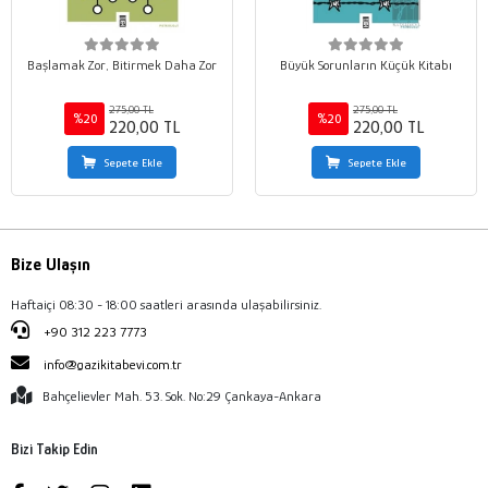
Başlamak Zor, Bitirmek Daha Zor
Büyük Sorunların Küçük Kitabı
275,00 TL
275,00 TL
%20
%20
220,00 TL
220,00 TL
Sepete Ekle
Sepete Ekle
Bize Ulaşın
Haftaiçi 08:30 - 18:00 saatleri arasında ulaşabilirsiniz.
+90 312 223 7773
info@gazikitabevi.com.tr
Bahçelievler Mah. 53. Sok. No:29 Çankaya-Ankara
Bizi Takip Edin