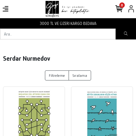
0
3000 TL VE ÜZERİ KARGO BEDAVA
Serdar Nurmedov
Filtreleme
Sıralama