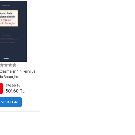
zleşmelerinin Feshi ve
in Sonuçları
570,00 TL
501,60 TL
Sepete Ekle