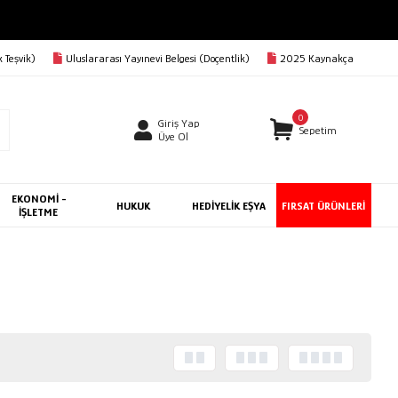
 Teşvik)
Uluslararası Yayınevi Belgesi (Doçentlik)
2025 Kaynakça
0
Giriş Yap
Sepetim
Üye Ol
EKONOMİ -
HUKUK
HEDİYELİK EŞYA
FIRSAT ÜRÜNLERİ
İŞLETME