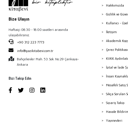
Hakkımızda
Gizlilik ve Güve
Bize Ulaşın
Kullanıcı - Üye
Haftaiçi 08:30 - 18:00 saatleri arasında
İletişim
ulaşabilirsiniz.
Akademik Kopy
+90 312 223 7773
Çerez Politika
info@gazikitabevi.com.tr
KVKK Aydınlat
Bahçelievler Mah. 53. Sok. No:29 Çankaya-
Ankara
İptal ve İade Ş
İnsan Kaynakl
Bizi Takip Edin
Mesafeli Satış 
Sıkça Sorulan 
Sipariş Takip
Havale Bildiri
Yayınevleri