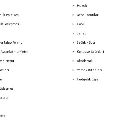
Hukuk
nlik Politikası
Genel Konular
lik Sözleşmesi
Hobi
Sanat
a Talep Formu
Sağlık - Spor
sı Aydınlatma Metni
Kırtasiye Ürünleri
ma Metni
Akademik
artları
Yemek Kitapları
arı
Hediyelik Eşya
Sözleşmesi
Sorular
mleri