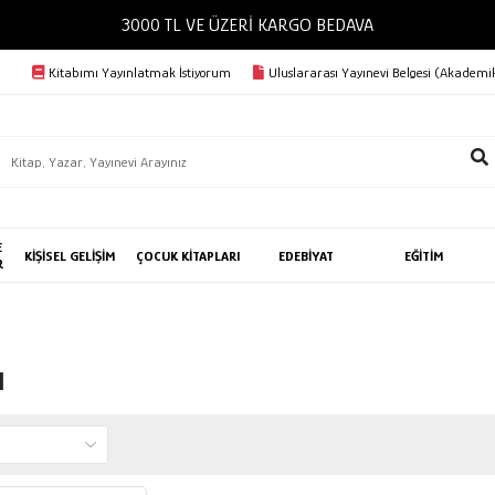
3000 TL VE ÜZERİ KARGO BEDAVA
Kitabımı Yayınlatmak İstiyorum
Uluslararası Yayınevi Belgesi (Akademik
E
KİŞİSEL GELİŞİM
ÇOCUK KİTAPLARI
EDEBİYAT
EĞİTİM
R
l