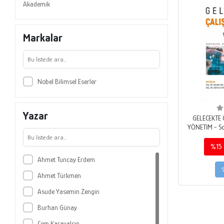
Akademik
Markalar
Nobel Bilimsel Eserler
Yazar
GELECEKTE 
YÖNETİM - Sor
D
%15
Ahmet Tuncay Erdem
Ahmet Türkmen
Asude Yasemin Zengin
Burhan Günay
Cem Karayalçın