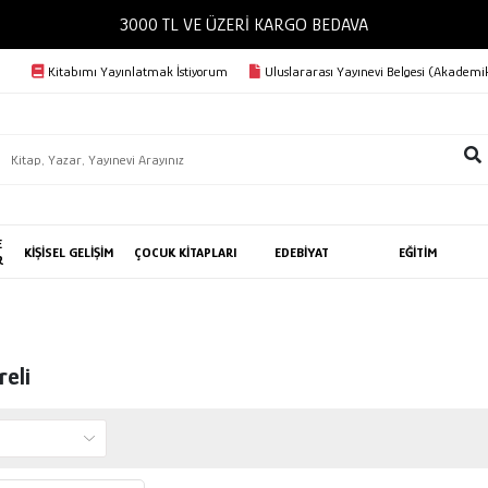
3000 TL VE ÜZERİ KARGO BEDAVA
Kitabımı Yayınlatmak İstiyorum
Uluslararası Yayınevi Belgesi (Akademik
E
KİŞİSEL GELİŞİM
ÇOCUK KİTAPLARI
EDEBİYAT
EĞİTİM
R
reli