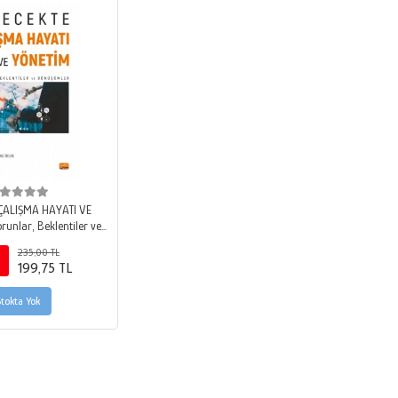
ÇALIŞMA HAYATI VE
unlar, Beklentiler ve
önüşümler
235,00 TL
199,75 TL
Stokta Yok