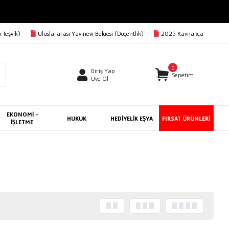
 Teşvik)
Uluslararası Yayınevi Belgesi (Doçentlik)
2025 Kaynakça
0
Giriş Yap
Sepetim
Üye Ol
EKONOMİ -
HUKUK
HEDİYELİK EŞYA
FIRSAT ÜRÜNLERİ
İŞLETME