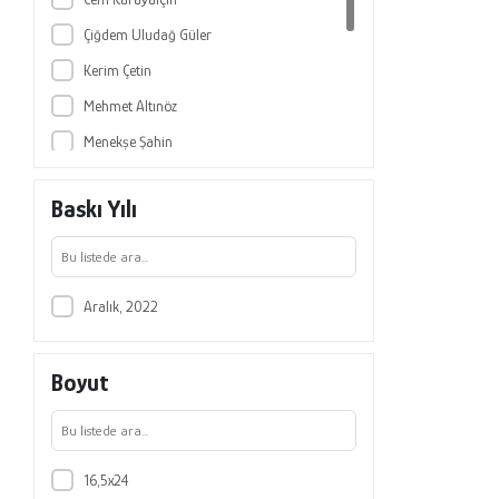
Çiğdem Uludağ Güler
Kerim Çetin
Mehmet Altınöz
Menekşe Şahin
Sercan Dereli
Baskı Yılı
Süheyla Erikli Selek
Ufuk Bingöl
Volkan Işık
Aralık, 2022
Zeki Parlak
Boyut
16,5x24