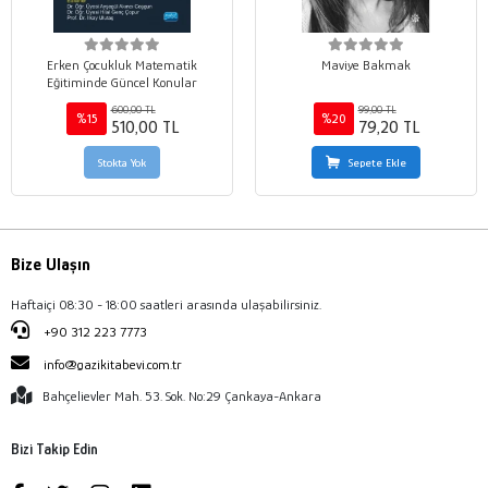
Erken Çocukluk Matematik
Maviye Bakmak
Eğitiminde Güncel Konular
600,00 TL
99,00 TL
%15
%20
510,00 TL
79,20 TL
Stokta Yok
Sepete Ekle
Bize Ulaşın
Haftaiçi 08:30 - 18:00 saatleri arasında ulaşabilirsiniz.
+90 312 223 7773
info@gazikitabevi.com.tr
Bahçelievler Mah. 53. Sok. No:29 Çankaya-Ankara
Bizi Takip Edin