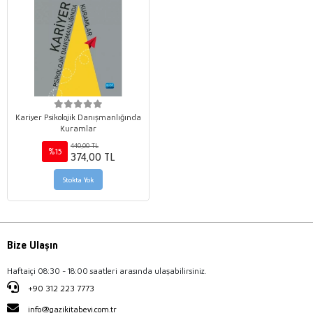
Kariyer Psikolojik Danışmanlığında
Kuramlar
440,00 TL
%15
374,00 TL
Stokta Yok
Bize Ulaşın
Haftaiçi 08:30 - 18:00 saatleri arasında ulaşabilirsiniz.
+90 312 223 7773
info@gazikitabevi.com.tr