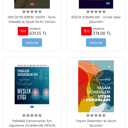
HER ŞEYİN SEBEBİ: KADIN - Tarih,
KİŞİLİK KURAMLARI - Örnek Vaka
Arkeoloji ve Sanat Tarihi Yazıları
Çözümleri
743,00 TL
440,00 TL
%15
%15
631,55 TL
374,00 TL
Stokta Yok
Stokta Yok
Psikolojik Danışmanlar İçin
Yaşam Dönemleri ve Uyum
Uygulama Örnekleriyle MESLEK
Sorunları