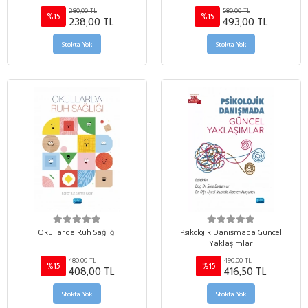
ETİĞİ
280,00 TL
580,00 TL
%15
%15
238,00 TL
493,00 TL
Stokta Yok
Stokta Yok
Okullarda Ruh Sağlığı
Psikolojik Danışmada Güncel
Yaklaşımlar
480,00 TL
490,00 TL
%15
%15
408,00 TL
416,50 TL
Stokta Yok
Stokta Yok