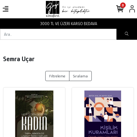
0
3000 TL VE ÜZERİ KARGO BEDAVA
Semra Uçar
Filtreleme
Sıralama