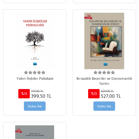
Yakın İlişkiler Psikolojisi
Terapötik Beceriler ve Danışmanlık
Süreci
470,00 TL
620,00 TL
%15
%15
399,50 TL
527,00 TL
Stokta Yok
Stokta Yok