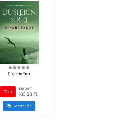
Düşlerin Sırrı
140,00 TL
%25
105,00 TL
Sepete Ekle