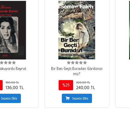
okuyordu Beyrut
Bir Ben Geçti Buradan Gördünüz
mü?
160,00 TL
320,00 TL
%25
136,00 TL
240,00 TL
Sepete Ekle
Sepete Ekle