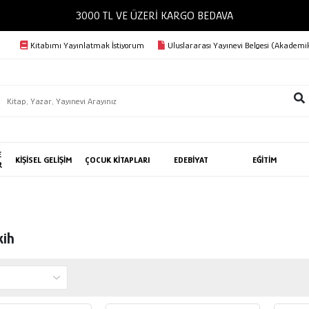
3000 TL VE ÜZERİ KARGO BEDAVA
Kitabımı Yayınlatmak İstiyorum
Uluslararası Yayınevi Belgesi (Akademik
E
KİŞİSEL GELİŞİM
ÇOCUK KİTAPLARI
EDEBİYAT
EĞİTİM
R
kih