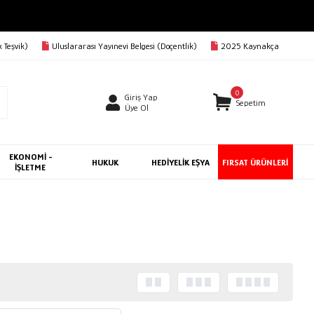
 Teşvik)
Uluslararası Yayınevi Belgesi (Doçentlik)
2025 Kaynakça
0
Giriş Yap
Sepetim
Üye Ol
EKONOMİ -
HUKUK
HEDİYELİK EŞYA
FIRSAT ÜRÜNLERİ
İŞLETME