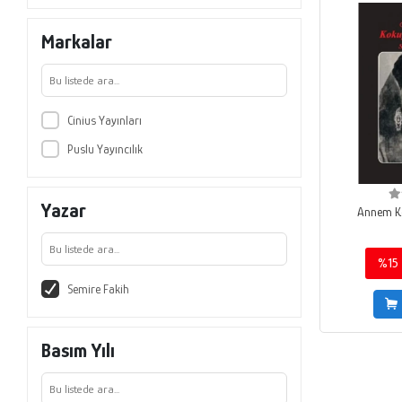
Markalar
Cinius Yayınları
Puslu Yayıncılık
Yazar
Annem K
%15
Semire Fakih
Basım Yılı