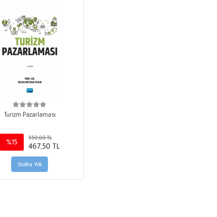
Turizm Pazarlaması
550,00 TL
%15
467,50 TL
Stokta Yok