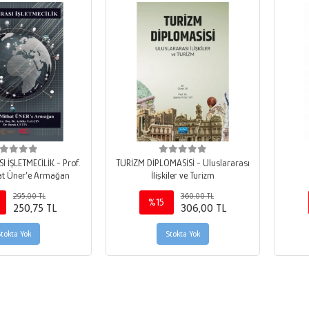
 İŞLETMECİLİK - Prof.
TURİZM DİPLOMASİSİ - Uluslararası
hat Üner’e Armağan
İlişkiler ve Turizm
295,00 TL
360,00 TL
%15
250,75 TL
306,00 TL
Stokta Yok
Stokta Yok