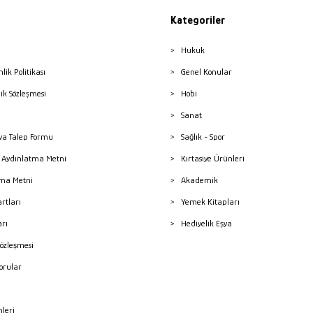
Kategoriler
Hukuk
nlik Politikası
Genel Konular
lik Sözleşmesi
Hobi
Sanat
a Talep Formu
Sağlık - Spor
sı Aydınlatma Metni
Kırtasiye Ürünleri
ma Metni
Akademik
artları
Yemek Kitapları
arı
Hediyelik Eşya
Sözleşmesi
Sorular
mleri