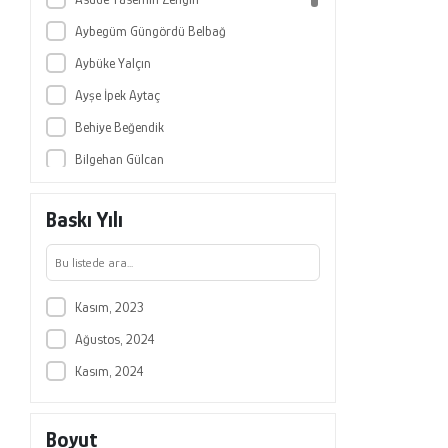
Aybegüm Güngördü Belbağ
Aybüke Yalçın
Ayşe İpek Aytaç
Behiye Beğendik
Bilgehan Gülcan
Burak Çetin
Baskı Yılı
Cemalettin Aktepe
Ece Konaklıoğlu
Emel Faiz
Kasım, 2023
Evren Güçer
Ağustos, 2024
Faruk Güven
Kasım, 2024
Kadri Gökhan Yılmaz
Özlem Çatlı
Boyut
Selay Ilgaz Sümer