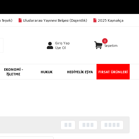
 Teşvik)
Uluslararası Yayınevi Belgesi (Doçentlik)
2025 Kaynakça
0
Giriş Yap
Sepetim
Üye Ol
EKONOMİ -
HUKUK
HEDİYELİK EŞYA
FIRSAT ÜRÜNLERİ
İŞLETME