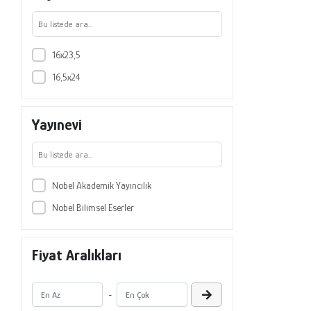
Selma Kalyoncuoğlu Baba
Tuba Tokuçoğlu
16x23,5
16,5x24
Yayınevi
Nobel Akademik Yayıncılık
Nobel Bilimsel Eserler
Fiyat Aralıkları
-