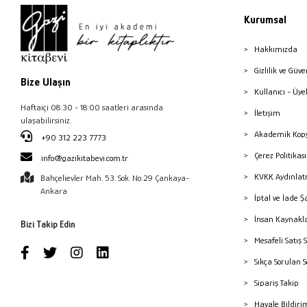
Kurumsal
Hakkımızda
Gizlilik ve Güve
Bize Ulaşın
Kullanıcı - Üye
Haftaiçi 08:30 - 18:00 saatleri arasında
İletişim
ulaşabilirsiniz.
Akademik Kopy
+90 312 223 7773
Çerez Politika
info@gazikitabevi.com.tr
KVKK Aydınlat
Bahçelievler Mah. 53. Sok. No:29 Çankaya-
Ankara
İptal ve İade Ş
İnsan Kaynakl
Bizi Takip Edin
Mesafeli Satış 
Sıkça Sorulan 
Sipariş Takip
Havale Bildiri