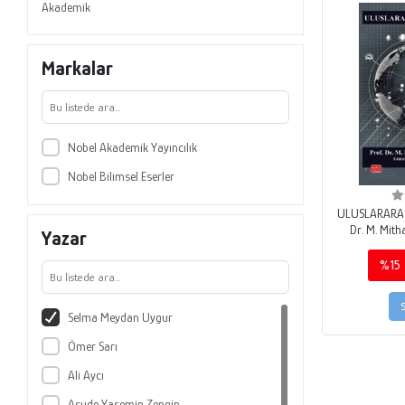
Akademik
Markalar
Nobel Akademik Yayıncılık
Nobel Bilimsel Eserler
ULUSLARARASI
Dr. M. Mit
Yazar
%15
Selma Meydan Uygur
Ömer Sarı
Ali Aycı
Asude Yasemin Zengin