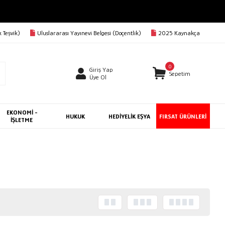
 Teşvik)
Uluslararası Yayınevi Belgesi (Doçentlik)
2025 Kaynakça
0
Giriş Yap
Sepetim
Üye Ol
EKONOMİ -
HUKUK
HEDİYELİK EŞYA
FIRSAT ÜRÜNLERİ
İŞLETME