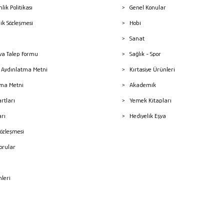
nlik Politikası
Genel Konular
lik Sözleşmesi
Hobi
Sanat
a Talep Formu
Sağlık - Spor
sı Aydınlatma Metni
Kırtasiye Ürünleri
ma Metni
Akademik
artları
Yemek Kitapları
arı
Hediyelik Eşya
Sözleşmesi
Sorular
mleri