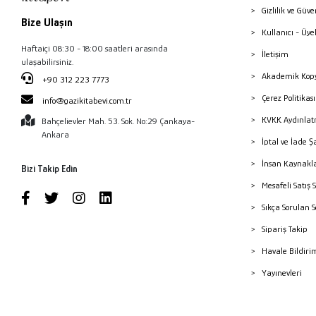
Gizlilik ve Güve
Özhan ŞİMŞEK
Bize Ulaşın
Kullanıcı - Üye
Özlem DARCANSOY İŞERİ
Haftaiçi 08:30 - 18:00 saatleri arasında
İletişim
ulaşabilirsiniz.
Remziye Deveci
Akademik Kopy
+90 312 223 7773
Sabire KARAÇALI
Çerez Politika
info@gazikitabevi.com.tr
Seçil Önal
KVKK Aydınlat
Bahçelievler Mah. 53. Sok. No:29 Çankaya-
Seda NEMLİ
Ankara
İptal ve İade Ş
Selma GÜLBİTTİ ONARICI
İnsan Kaynakl
Bizi Takip Edin
Sena CANSIZ
Mesafeli Satış 
Sıkça Sorulan 
Sipariş Takip
Havale Bildiri
Yayınevleri