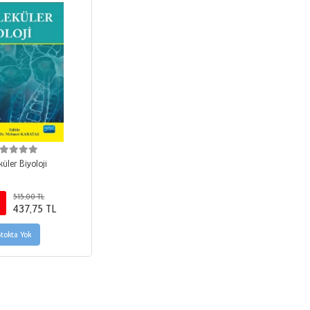
üler Biyoloji
515,00 TL
437,75 TL
Stokta Yok