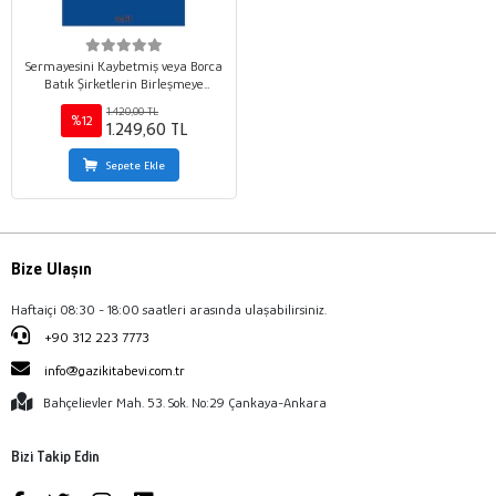
Sermayesini Kaybetmiş veya Borca
Batık Şirketlerin Birleşmeye
Katılması &#40;TTK. m.139&#41; –
1.420,00 TL
Ticaret Hukuku Monografileri –
%12
1.249,60 TL
Sepete Ekle
Bize Ulaşın
Haftaiçi 08:30 - 18:00 saatleri arasında ulaşabilirsiniz.
+90 312 223 7773
info@gazikitabevi.com.tr
Bahçelievler Mah. 53. Sok. No:29 Çankaya-Ankara
Bizi Takip Edin