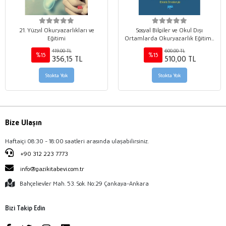
21. Yüzyıl Okuryazarlıkları ve
Sosyal Bilgiler ve Okul Dışı
Eğitimi
Ortamlarda Okuryazarlık Eğitimi:
Etkinlik Örnekleriyle
419,00 TL
600,00 TL
%15
%15
356,15 TL
510,00 TL
Stokta Yok
Stokta Yok
Bize Ulaşın
Haftaiçi 08:30 - 18:00 saatleri arasında ulaşabilirsiniz.
+90 312 223 7773
info@gazikitabevi.com.tr
Bahçelievler Mah. 53. Sok. No:29 Çankaya-Ankara
Bizi Takip Edin