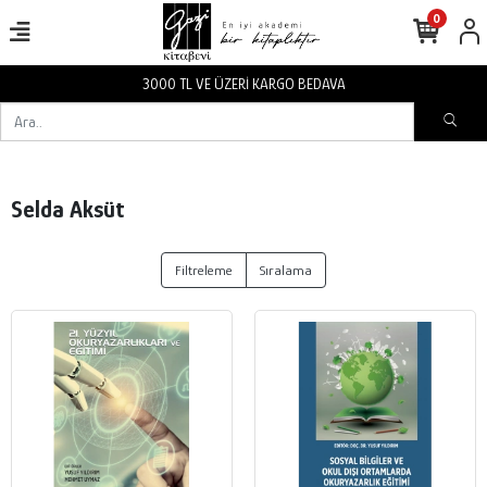
0
3000 TL VE ÜZERİ KARGO BEDAVA
Selda Aksüt
Filtreleme
Sıralama