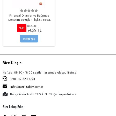
Finansal Oranlar ve Bağımsız
Denetim Görüşleri İlişkisi: Borsa
İstanbul (BİST) Sektör
87,75 TL
Uygulamaları
%15
74,59 TL
Stokta Yok
Bize Ulaşın
Haftaiçi 08:30 - 18:00 saatleri arasında ulaşabilirsiniz.
+90 312 223 7773
info@gazikitabevi.com.tr
Bahçelievler Mah. 53. Sok. No:29 Çankaya-Ankara
Bizi Takip Edin