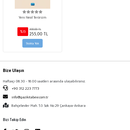
Yeni Nesil Terörizm
300,00 TL
%15
255,00 TL
Stokta Yok
Bize Ulaşın
Haftaiçi 08:30 - 18:00 saatleri arasında ulaşabilirsiniz.
+90 312 223 7773
info@gazikitabevi.com.tr
Bahçelievler Mah. 53. Sok. No:29 Çankaya-Ankara
Bizi Takip Edin