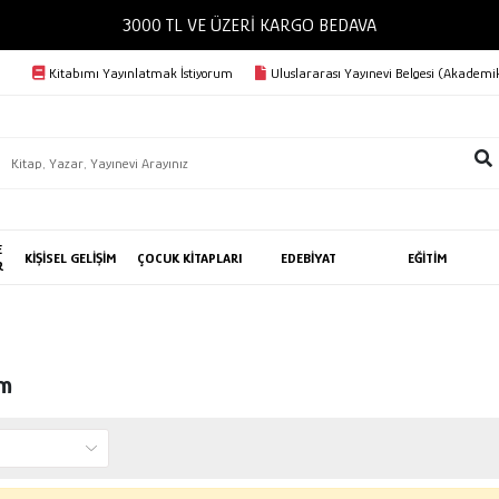
3000 TL VE ÜZERİ KARGO BEDAVA
Kitabımı Yayınlatmak İstiyorum
Uluslararası Yayınevi Belgesi (Akademik
E
KİŞİSEL GELİŞİM
ÇOCUK KİTAPLARI
EDEBİYAT
EĞİTİM
R
em