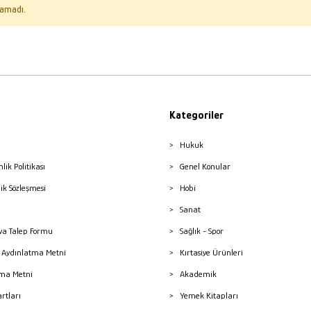
amadı.
Kategoriler
Hukuk
nlik Politikası
Genel Konular
lik Sözleşmesi
Hobi
Sanat
a Talep Formu
Sağlık - Spor
sı Aydınlatma Metni
Kırtasiye Ürünleri
ma Metni
Akademik
artları
Yemek Kitapları