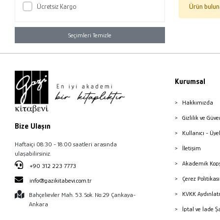
Ücretsiz Kargo
Ürün bulun
Seçimleri Temizle
Kurumsal
Hakkımızda
Gizlilik ve Güve
Bize Ulaşın
Kullanıcı - Üye
Haftaiçi 08:30 - 18:00 saatleri arasında
İletişim
ulaşabilirsiniz.
Akademik Kopy
+90 312 223 7773
Çerez Politika
info@gazikitabevi.com.tr
KVKK Aydınlat
Bahçelievler Mah. 53. Sok. No:29 Çankaya-
Ankara
İptal ve İade Ş