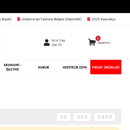
 Teşvik)
Uluslararası Yayınevi Belgesi (Doçentlik)
2025 Kaynakça
0
Giriş Yap
Sepetim
Üye Ol
EKONOMİ -
HUKUK
HEDİYELİK EŞYA
FIRSAT ÜRÜNLERİ
İŞLETME