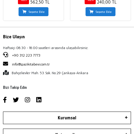
562,50 TL
240,00 TL
Sepete Ekle
Sepete Ekle
Bize Ulaşın
Haftaiçi 08:30 - 18:00 saatleri arasında ulaşabilirsiniz.
+90 312 223 7773
info@gazikitabevi.com.tr
Bahçelievler Mah. 53. Sok. No:29 Çankaya-Ankara
Bizi Takip Edin
Kurumsal