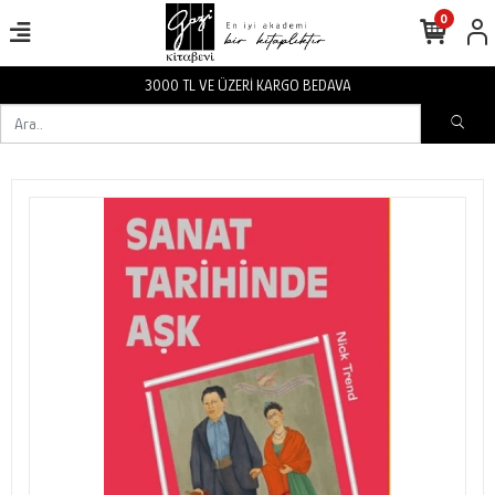
0
RGO BEDAVA
3000 TL VE ÜZERİ KA