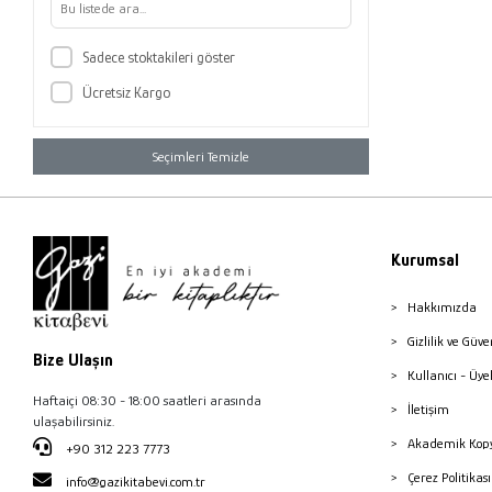
Sadece stoktakileri göster
Ücretsiz Kargo
Seçimleri Temizle
Kurumsal
Hakkımızda
Gizlilik ve Güve
Bize Ulaşın
Kullanıcı - Üye
Haftaiçi 08:30 - 18:00 saatleri arasında
İletişim
ulaşabilirsiniz.
Akademik Kopy
+90 312 223 7773
Çerez Politika
info@gazikitabevi.com.tr