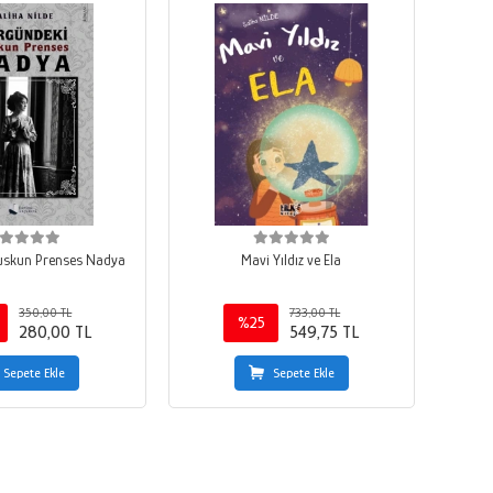
uskun Prenses Nadya
Mavi Yıldız ve Ela
350,00 TL
733,00 TL
%25
280,00 TL
549,75 TL
Sepete Ekle
Sepete Ekle