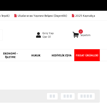
 Teşvik)
Uluslararası Yayınevi Belgesi (Doçentlik)
2025 Kaynakça
0
Giriş Yap
Sepetim
Üye Ol
EKONOMİ -
HUKUK
HEDİYELİK EŞYA
FIRSAT ÜRÜNLERİ
İŞLETME