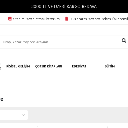
3000 TL VE ÜZERİ KARGO BEDAVA
Kitabımı Yayınlatmak İstiyorum
Uluslararası Yayınevi Belgesi (Akademik
E
KİŞİSEL GELİŞİM
ÇOCUK KİTAPLARI
EDEBİYAT
EĞİTİM
R
de