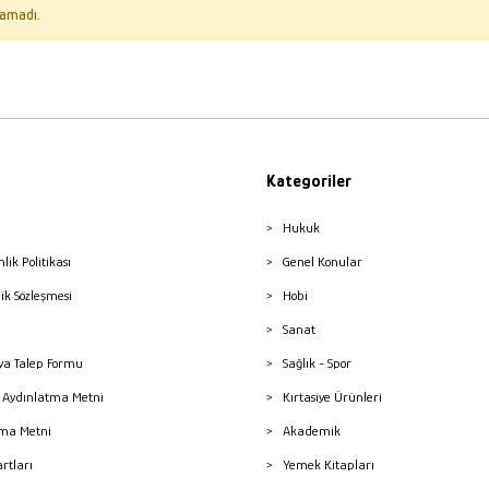
amadı.
Kategoriler
Hukuk
nlik Politikası
Genel Konular
lik Sözleşmesi
Hobi
Sanat
a Talep Formu
Sağlık - Spor
sı Aydınlatma Metni
Kırtasiye Ürünleri
ma Metni
Akademik
artları
Yemek Kitapları