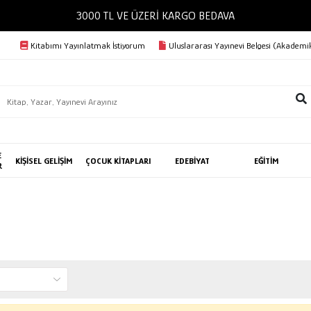
3000 TL VE ÜZERİ KARGO BEDAVA
Kitabımı Yayınlatmak İstiyorum
Uluslararası Yayınevi Belgesi (Akademik
E
KİŞİSEL GELİŞİM
ÇOCUK KİTAPLARI
EDEBİYAT
EĞİTİM
R