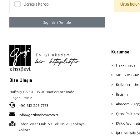
Ücretsiz Kargo
Ürün bulun
Seçimleri Temizle
Kurumsal
Hakkımızda
Gizlilik ve Güve
Bize Ulaşın
Kullanıcı - Üye
Haftaiçi 08:30 - 18:00 saatleri arasında
İletişim
ulaşabilirsiniz.
Akademik Kopy
+90 312 223 7773
Çerez Politika
info@gazikitabevi.com.tr
KVKK Aydınlat
Bahçelievler Mah. 53. Sok. No:29 Çankaya-
Ankara
İptal ve İade Ş