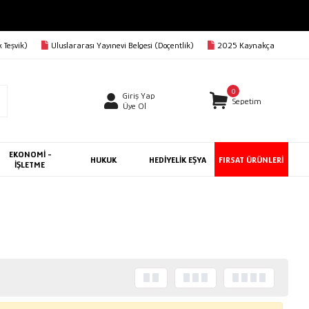
 Teşvik)
Uluslararası Yayınevi Belgesi (Doçentlik)
2025 Kaynakça
0
Giriş Yap
Sepetim
Üye Ol
EKONOMİ -
HUKUK
HEDİYELİK EŞYA
FIRSAT ÜRÜNLERİ
İŞLETME