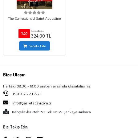
The Confessions of Saint Augustine
432,00 TL
%25
324,00 TL
Sepete Ekle
Bize Ulaşın
Haftaiçi 08:30 - 18:00 saatleri arasında ulaşabilirsiniz.
+90 312 223 7773
info@gazikitabevi.com.tr
Bahçelievler Mah. 53. Sok. No:29 Çankaya-Ankara
Bizi Takip Edin