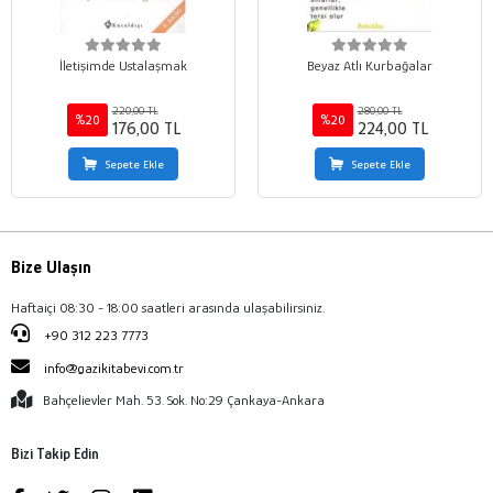
İletişimde Ustalaşmak
Beyaz Atlı Kurbağalar
220,00 TL
280,00 TL
%20
%20
176,00 TL
224,00 TL
Sepete Ekle
Sepete Ekle
Bize Ulaşın
Haftaiçi 08:30 - 18:00 saatleri arasında ulaşabilirsiniz.
+90 312 223 7773
info@gazikitabevi.com.tr
Bahçelievler Mah. 53. Sok. No:29 Çankaya-Ankara
Bizi Takip Edin