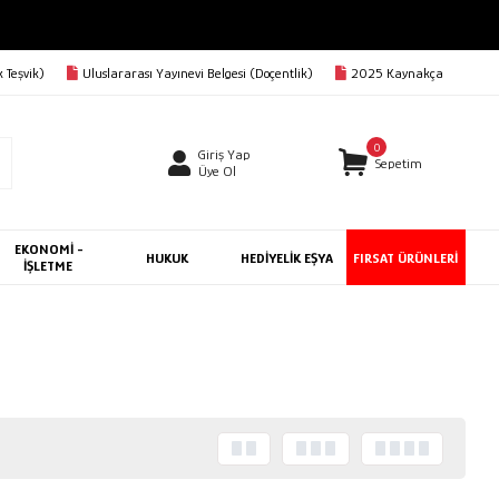
 Teşvik)
Uluslararası Yayınevi Belgesi (Doçentlik)
2025 Kaynakça
0
Giriş Yap
Sepetim
Üye Ol
EKONOMİ -
HUKUK
HEDİYELİK EŞYA
FIRSAT ÜRÜNLERİ
İŞLETME