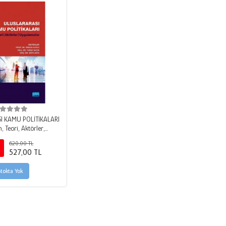
I KAMU POLİTİKALARI
 Teori, Aktörler,
gulamalar
620,00 TL
527,00 TL
Stokta Yok