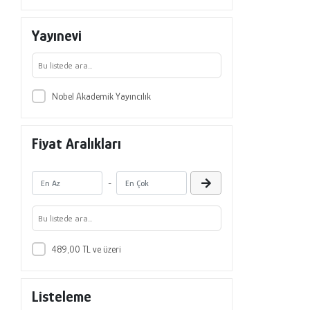
Niyazi Karabulut
Yayınevi
Orhan Battır
Osman Nacak
Ömer Kavrar
Nobel Akademik Yayıncılık
Önder Aytaç Afşar
Önder Kutlu
Fiyat Aralıkları
Seda Çankaya Kurnaz
Sefa Usta
-
Selçuk Özkaya
Sema Müge Özdemiray
Sinem Şahnagil
489,00 TL ve üzeri
Şadiye Arslan
Taner Güney
Listeleme
Vasfiye Çelik