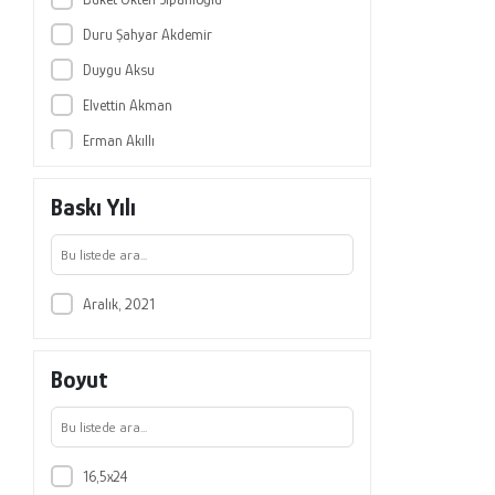
Duru Şahyar Akdemir
Duygu Aksu
Elvettin Akman
Erman Akıllı
Esra Banu Sipahi
Baskı Yılı
Fikret Çelik
Hakan Candan
Harun Kırılmaz
Aralık, 2021
Hüseyin Çağrı Çorlu
Kemal Gökçay
Boyut
Levent Yiğittepe
M. Serdar Erbaş
Mehmet Dağ
16,5x24
Mustafa Kocaoğlu