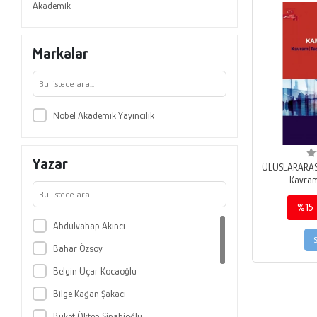
Akademik
Markalar
Nobel Akademik Yayıncılık
Yazar
ULUSLARARAS
- Kavram,
Uy
%15
Abdulvahap Akıncı
Bahar Özsoy
Belgin Uçar Kocaoğlu
Bilge Kağan Şakacı
Buket Ökten Sipahioğlu