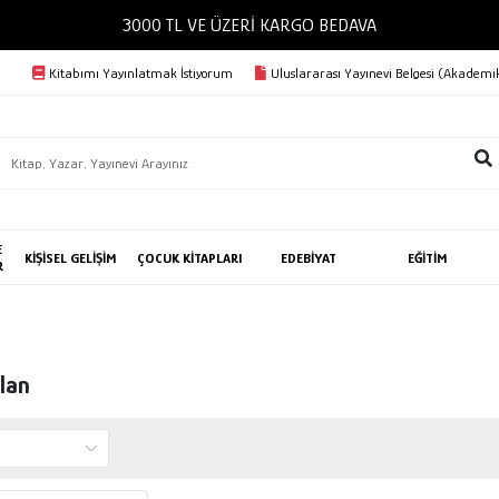
3000 TL VE ÜZERİ KARGO BEDAVA
Kitabımı Yayınlatmak İstiyorum
Uluslararası Yayınevi Belgesi (Akademik
E
KİŞİSEL GELİŞİM
ÇOCUK KİTAPLARI
EDEBİYAT
EĞİTİM
R
lan