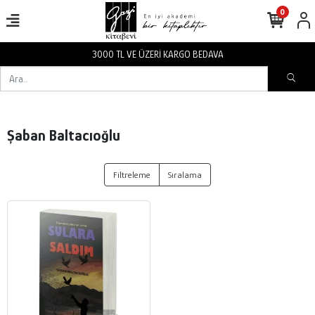
0
3000 TL VE ÜZERİ KARGO BEDAVA
Şaban Baltacıoğlu
Filtreleme
Sıralama