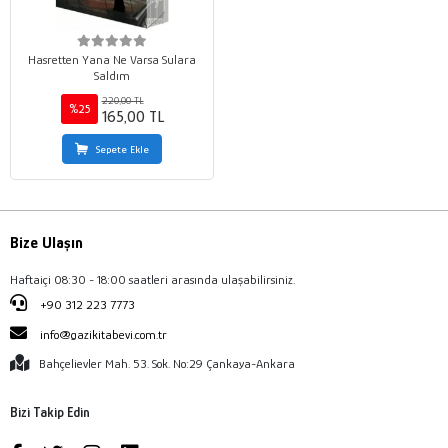
Hasretten Yana Ne Varsa Sulara
Saldım
220,00 TL
%25
165,00 TL
Sepete Ekle
Bize Ulaşın
Haftaiçi 08:30 - 18:00 saatleri arasında ulaşabilirsiniz.
+90 312 223 7773
info@gazikitabevi.com.tr
Bahçelievler Mah. 53. Sok. No:29 Çankaya-Ankara
Bizi Takip Edin