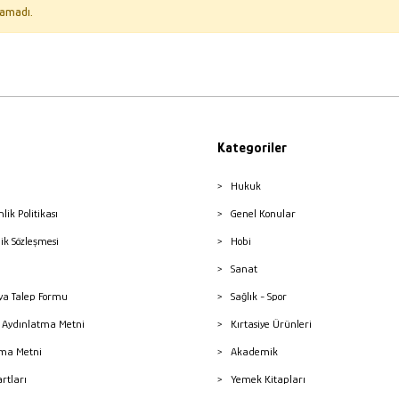
amadı.
Kategoriler
Hukuk
nlik Politikası
Genel Konular
lik Sözleşmesi
Hobi
Sanat
a Talep Formu
Sağlık - Spor
sı Aydınlatma Metni
Kırtasiye Ürünleri
ma Metni
Akademik
artları
Yemek Kitapları