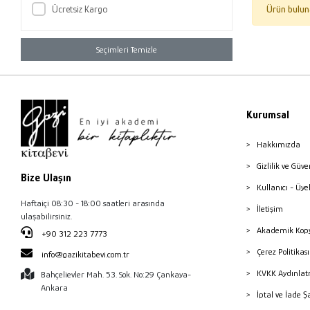
Ücretsiz Kargo
Ürün bulun
Seçimleri Temizle
Kurumsal
Hakkımızda
Gizlilik ve Güve
Bize Ulaşın
Kullanıcı - Üye
Haftaiçi 08:30 - 18:00 saatleri arasında
İletişim
ulaşabilirsiniz.
Akademik Kopy
+90 312 223 7773
Çerez Politika
info@gazikitabevi.com.tr
KVKK Aydınlat
Bahçelievler Mah. 53. Sok. No:29 Çankaya-
Ankara
İptal ve İade Ş