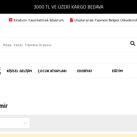
3000 TL VE ÜZERİ KARGO BEDAVA
Kitabımı Yayınlatmak İstiyorum
Uluslararası Yayınevi Belgesi (Akademik
E
KİŞİSEL GELİŞİM
ÇOCUK KİTAPLARI
EDEBİYAT
EĞİTİM
R
mir