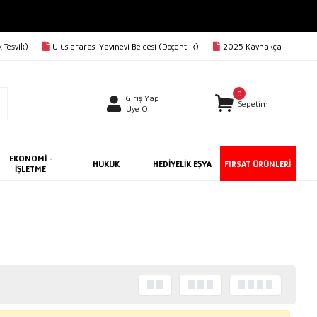
 Teşvik)
Uluslararası Yayınevi Belgesi (Doçentlik)
2025 Kaynakça
0
Giriş Yap
Sepetim
Üye Ol
EKONOMİ -
HUKUK
HEDİYELİK EŞYA
FIRSAT ÜRÜNLERİ
İŞLETME