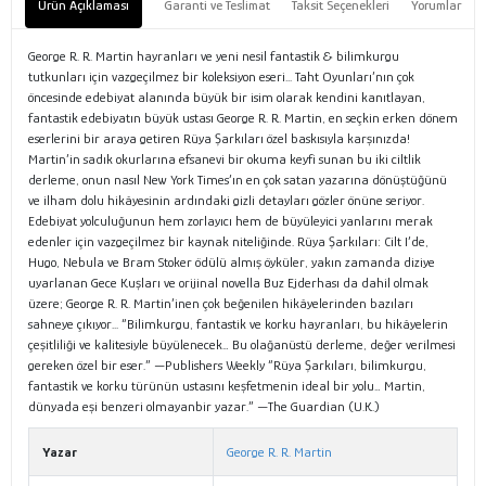
Ürün Açıklaması
Garanti ve Teslimat
Taksit Seçenekleri
Yorumlar
George R. R. Martin hayranları ve yeni nesil fantastik & bilimkurgu
tutkunları için vazgeçilmez bir koleksiyon eseri... Taht Oyunları’nın çok
öncesinde edebiyat alanında büyük bir isim olarak kendini kanıtlayan,
fantastik edebiyatın büyük ustası George R. R. Martin, en seçkin erken dönem
eserlerini bir araya getiren Rüya Şarkıları özel baskısıyla karşınızda!
Martin’in sadık okurlarına efsanevi bir okuma keyfi sunan bu iki ciltlik
derleme, onun nasıl New York Times’ın en çok satan yazarına dönüştüğünü
ve ilham dolu hikâyesinin ardındaki gizli detayları gözler önüne seriyor.
Edebiyat yolculuğunun hem zorlayıcı hem de büyüleyici yanlarını merak
edenler için vazgeçilmez bir kaynak niteliğinde. Rüya Şarkıları: Cilt I’de,
Hugo, Nebula ve Bram Stoker ödülü almış öyküler, yakın zamanda diziye
uyarlanan Gece Kuşları ve orijinal novella Buz Ejderhası da dahil olmak
üzere; George R. R. Martin’inen çok beğenilen hikâyelerinden bazıları
sahneye çıkıyor... “Bilimkurgu, fantastik ve korku hayranları, bu hikâyelerin
çeşitliliği ve kalitesiyle büyülenecek… Bu olağanüstü derleme, değer verilmesi
gereken özel bir eser.” —Publishers Weekly “Rüya Şarkıları, bilimkurgu,
fantastik ve korku türünün ustasını keşfetmenin ideal bir yolu… Martin,
dünyada eşi benzeri olmayanbir yazar.” —The Guardian (U.K.)
Yazar
George R. R. Martin