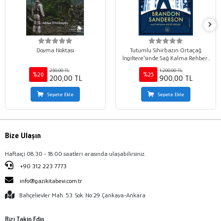
Doyma Noktası
Tutumlu Sihirbazın Ortaçağ
İngiltere’sinde Sağ Kalma Rehberi
(Ciltli)
250,00 TL
1.200,00 TL
%20
%25
200,00 TL
900,00 TL
Sepete Ekle
Sepete Ekle
Bize Ulaşın
Haftaiçi 08:30 - 18:00 saatleri arasında ulaşabilirsiniz.
+90 312 223 7773
info@gazikitabevi.com.tr
Bahçelievler Mah. 53. Sok. No:29 Çankaya-Ankara
Bizi Takip Edin