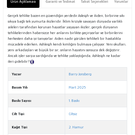
Ürün Açıklaması
Garanti ve Teslimat
Taksit Seçenekleri
Yorumlar
Gerçek tehlike bazen en güvendiğin yerdedir.Asleigh ve Aiden, birbirine sıkı
sıkıya bağlı tek yumurta ikizleridir. İklim kriziyle savaşan dünyada varlıklı
aileleri tarafından korunan hayatlar yaşayan ikizler, gerçek dünyanın
tehlikelerinden habersizce her anlarını birlikte geçiriyorlar ve birbirilerini
herkesten daha iyi tanıyorlar. Aiden nadir görülen tehlikeli bir hastalıkla
mücadele ederken, Ashleigh kendi kimliğini bulmaya çalışıyor. Yeni okulları,
yeni arkadaşları ve büyük bir sır, onların hayatını sonsuza dek değiştirir.
Ancak işler sarpa sardığında ve tehlike yaklaştığında, Ashleigh ne kadar
ileri gidebilir?
Tanıtım Metni
Yazar
Barry Jonsberg
Basım Yılı
Mart 2025
Baskı Sayısı
1. Baskı
Cilt Tipi
Ciltsiz
Kağıt Tipi
2. Hamur