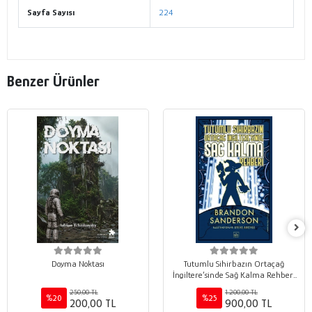
Sayfa Sayısı
224
Benzer Ürünler
Doyma Noktası
Tutumlu Sihirbazın Ortaçağ
İngiltere’sinde Sağ Kalma Rehberi
(Ciltli)
250,00 TL
1.200,00 TL
%20
%25
200,00 TL
900,00 TL