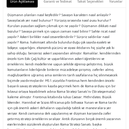
Ürün Açıklaması
Garanti ve Teslimat
Taksit Seçenekleri
Yorumlar
Düşmanın planları nasıl keşfedilir? Savaşın karakteri nasıl anlaşılır?
Savaşılacak yer nasıl bulunur? Yürüyüş sırasında nasıl pusu kurulur?
Kurulan pusudan sağlam çıkmak için ne yapılır? Düşmanın dikkati nasıl
bozulur? Savaşa girmek için uygun zaman nasıl bilinir? Sahte ricat nasıl
yapılır? Askerî birlikler nasıl cesaretlendirilir? Sürpriz saldırılar nasıl
yapılır? Roma, hakimiyet altında bulundurduğu çok sayıda eyaleti ve
bölgeyi, uygarlığını, ekonomik gücünü ve siyasi iktidarını hiç şüphe yok ki
sahip olduğu, benzersiz askerî yapısından almıştır. Romalılar, kendilerinden
önceki tüm Eski Çağ kültür ve uygarlıklarının askerî öğretilerini ve
örneklerini, kendi modellerine uygun şekilde öğrenip geliştirmiş, büyük
komutanların liderliğinde binlerce mücadeleye girişmiş, zaferler almış,
mağlubiyetlere uğramış ama isimlerini tarih sayfalarına hiç silinmeyecek
biçimde yazdırmışlardır. MS 1. yüzyılda Frontinus hem kendinden önceki
başarılı savaş stratejilerini kayda geçirmek hem de Roma ordusu için bir
kılavuz ortaya koyabilmek adına Roma Strateji Sanatı’nı (Strategemata)
kaleme almıştır. Frontinus kitabında Iulius Caesar, Mithridates, Büyük
İskender, Hannibal ve Scipio Africanus gibi bilhassa Yunan ve Roma tarihi
için çok önemli askerî dehaların uyguladığı taktik ve manevralara yer
veriyor. Kendi zamanına dek uygulanmış ve düşman karşısında zafer
getirmiş strateji örneklerini sıralıyor. Antik dünyanın birçok önemli yazarının
eserlerinden süzülerek oluşturulan Roma Strateji Sanatı, başka