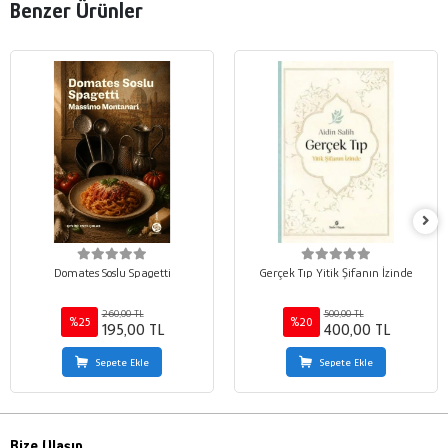
Benzer Ürünler
Domates Soslu Spagetti
Gerçek Tıp Yitik Şifanın İzinde
260,00 TL
500,00 TL
%25
%20
195,00 TL
400,00 TL
Sepete Ekle
Sepete Ekle
Bize Ulaşın