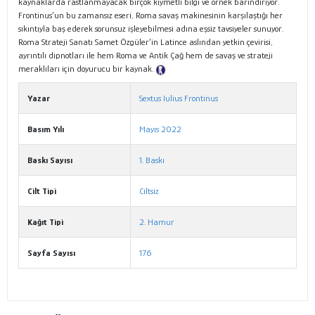
kaynaklarda rastlanmayacak birçok kıymetli bilgi ve örnek barındırıyor.
Frontinus’un bu zamansız eseri, Roma savaş makinesinin karşılaştığı her
sıkıntıyla baş ederek sorunsuz işleyebilmesi adına eşsiz tavsiyeler sunuyor.
Roma Strateji Sanatı Samet Özgüler’in Latince aslından yetkin çevirisi,
ayrıntılı dipnotları ile hem Roma ve Antik Çağ hem de savaş ve strateji
meraklıları için doyurucu bir kaynak.
Tanıtım Metni
Yazar
Sextus Iulius Frontinus
Basım Yılı
Mayıs 2022
Baskı Sayısı
1. Baskı
Cilt Tipi
Ciltsiz
Kağıt Tipi
2. Hamur
Sayfa Sayısı
176