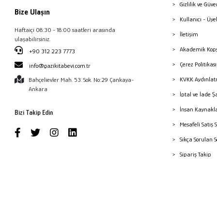
Gizlilik ve Güve
Bize Ulaşın
Kullanıcı - Üye
Haftaiçi 08:30 - 18:00 saatleri arasında
İletişim
ulaşabilirsiniz.
Akademik Kopy
+90 312 223 7773
Çerez Politika
info@gazikitabevi.com.tr
KVKK Aydınlat
Bahçelievler Mah. 53. Sok. No:29 Çankaya-
Ankara
İptal ve İade Ş
İnsan Kaynakl
Bizi Takip Edin
Mesafeli Satış 
Sıkça Sorulan 
Sipariş Takip
Havale Bildiri
Yayınevleri