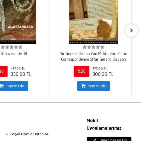
rihöncesinde Dil
Sir Gerard Clauson'un Mektupları / The
Correspondence of Sir Gerard Clauson
437,50 TL
375,00 TL
20
%20
350,00 TL
300,00 TL
Sepete Ekle
Sepete Ekle
Mobil
Uygulamalarımız
Sosyal Bilimler Kitapları