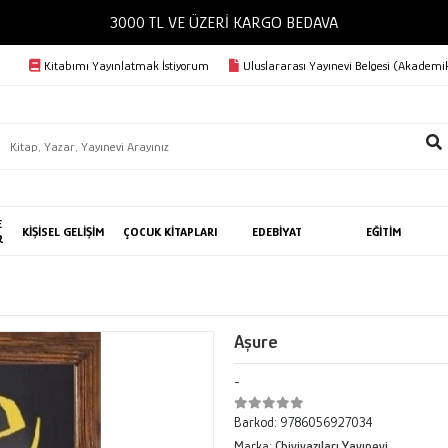
3000 TL VE ÜZERİ KARGO BEDAVA
Kitabımı Yayınlatmak İstiyorum
Uluslararası Yayınevi Belgesi (Akademik
E
KİŞİSEL GELİŞİM
ÇOCUK KİTAPLARI
EDEBİYAT
EĞİTİM
R
Aşure
-
Barkod:
9786056927034
Marka:
Chiviyazıları Yayınevi