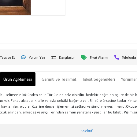
Tavsiye Et
Yorum Yaz
Karşılaştır
Fiyat Alarmı
Telefonla
Ürün Açıklaması
Garanti ve Teslimat
Taksit Seçenekleri
Yorumla
u kelimenin kökünden gelir. Türlü gıdalarla pişirilip, bedelsiz dağıtılan aşure de bi
ız yok. Fakat akrabalık, aile yanıyla pekâlâ bağımız var. Bir süre öncesine kadar kimse 
er, kavramlar, olgular üzerine dersler işlememizi sağladı ve şimdi meyvesini verdi.Okuya
 çocuklarından, arkadaş ve sevgililerinden zaman yaratarak yazdılar bu kitabı. Pişim 
Kolektif