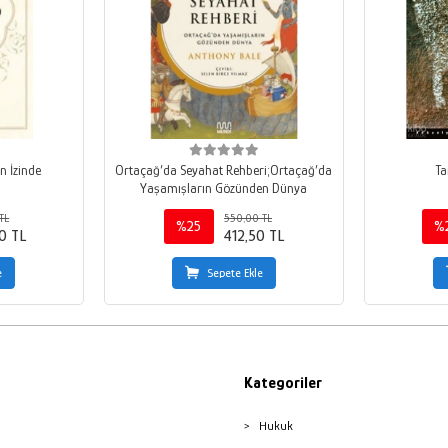
ın İzinde
Ortaçağ’da Seyahat Rehberi;Ortaçağ’da
Ta
Yaşamışların Gözünden Dünya
TL
550,00 TL
%25
%
0 TL
412,50 TL
e
Sepete Ekle
Kategoriler
Hukuk