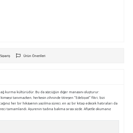
 Sipariş
Ürün Önerileri
r
r bağ kurma kültürüdür. Bu da sözcüğün diğer manasını oluşturur:
kimseyi tanımazken, herkesin zihninde titreşen “Edebiyat” fikri, bizi
cağınız her bir hikâyenin yazılma süreci, en az bir kitap edecek hatıraları da
süreci tamamlandı. Aşurenin tadına bakma sırası sizde. Afiyetle okumanız