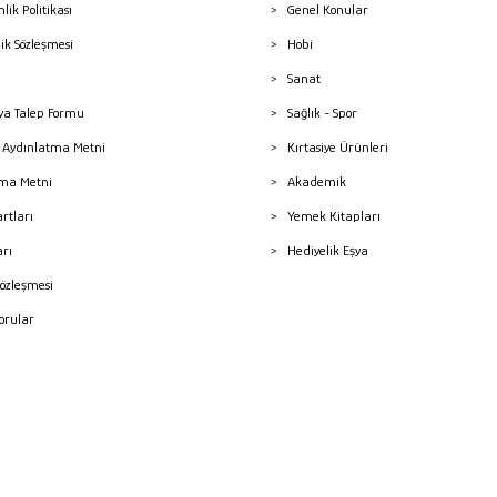
nlik Politikası
Genel Konular
lik Sözleşmesi
Hobi
Sanat
a Talep Formu
Sağlık - Spor
sı Aydınlatma Metni
Kırtasiye Ürünleri
ma Metni
Akademik
artları
Yemek Kitapları
arı
Hediyelik Eşya
Sözleşmesi
Sorular
mleri