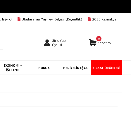
 Teşvik)
Uluslararası Yayınevi Belgesi (Doçentlik)
2025 Kaynakça
0
Giriş Yap
Sepetim
Üye Ol
EKONOMİ -
HUKUK
HEDİYELİK EŞYA
FIRSAT ÜRÜNLERİ
İŞLETME