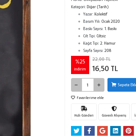
Kategori:
Diğer (Tarih)
Yazar:
Kolektif
Basım Yılı:
Ocak 2020
Baskı Sayısı:
1. Baskı
Cilt Tipi:
Ciltsiz
Kağıt Tipi:
2. Hamur
Sayfa Sayısı:
208
22,00 TL
%25
16,50 TL
indirim
Sepete Ekl
Favorilerime ekle
Hızlı Gönderi
Güvenli Alışveriş