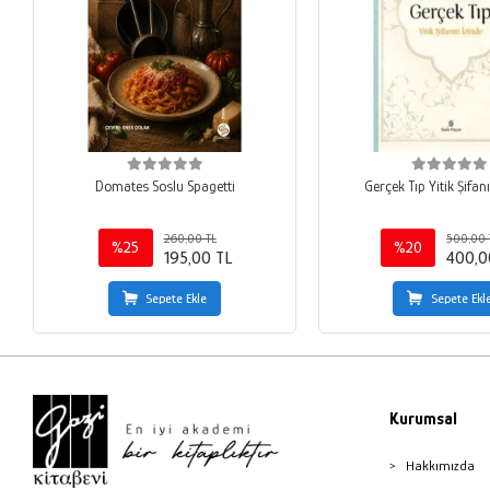
Domates Soslu Spagetti
Gerçek Tıp Yitik Şifan
260,00 TL
500,00 
%25
%20
195,00 TL
400,0
Sepete Ekle
Sepete Ekl
Kurumsal
Hakkımızda