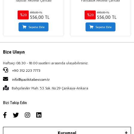
Taşıtlar Aktivite Çantası
Fantastik Aktivite Çantası
695,00 TL
695,00 TL
%20
%20
556,00 TL
556,00 TL
Sepete Ekle
Sepete Ekle
Bize Ulaşın
Haftaiçi 08:30 - 18:00 saatleri arasında ulaşabilirsiniz.
+90 312 223 7773
info@gazikitabevi.com.tr
Bahçelievler Mah. 53. Sok. No:29 Çankaya-Ankara
Bizi Takip Edin
Kurumsal