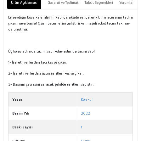
Ürün Açıklaması
Garanti ve Teslimat
Taksit Seçenekleri
Yorumlar
En sevdiğin boya kalemlerini kap, galakside rengarenk bir maceranın tadını
çıkarmaya başla! Çizim becerilerini geliştirirken neşeli robot tacını takmayı
da unutma.
Üç kolay adımda tacını yap! kolay adımda tacını yap!
1- İşaretli yerlerden tacı kes ve çıkar.
2- İşaretli yerlerden uzun şeritleri kes ve çıkar.
3- Başının çevresini saracak şekilde şeritleri yapıştır.
Yazar
Kolektif
Basım Yılı
2022
Baskı Sayısı
1
Cilt Tipi
Ciltsiz