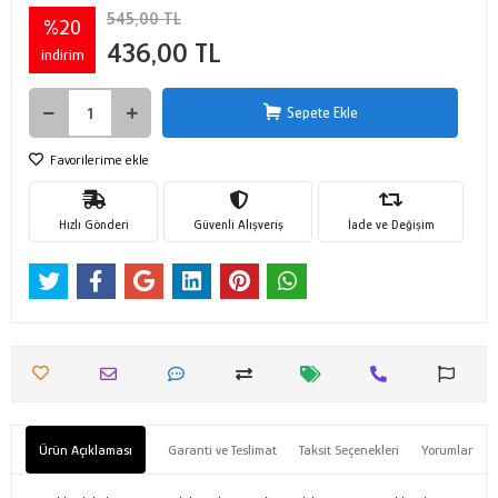
545,00 TL
%20
436,00 TL
indirim
Sepete Ekle
Favorilerime ekle
Hızlı Gönderi
Güvenli Alışveriş
İade ve Değişim
Ürün Açıklaması
Garanti ve Teslimat
Taksit Seçenekleri
Yorumlar