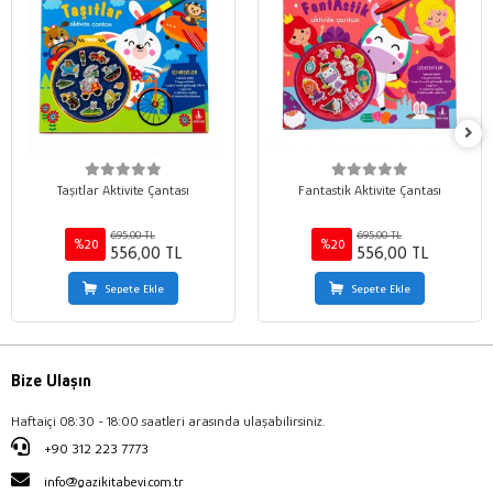
Taşıtlar Aktivite Çantası
Fantastik Aktivite Çantası
695,00 TL
695,00 TL
%20
%20
556,00 TL
556,00 TL
Sepete Ekle
Sepete Ekle
Bize Ulaşın
Haftaiçi 08:30 - 18:00 saatleri arasında ulaşabilirsiniz.
+90 312 223 7773
info@gazikitabevi.com.tr