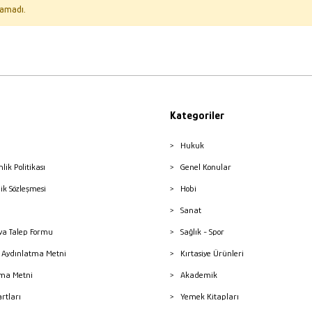
amadı.
Kategoriler
Hukuk
nlik Politikası
Genel Konular
lik Sözleşmesi
Hobi
Sanat
a Talep Formu
Sağlık - Spor
sı Aydınlatma Metni
Kırtasiye Ürünleri
ma Metni
Akademik
artları
Yemek Kitapları