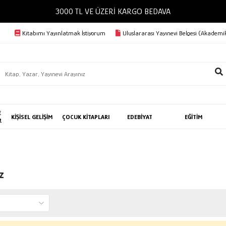
3000 TL VE ÜZERİ KARGO BEDAVA
Kitabımı Yayınlatmak İstiyorum
Uluslararası Yayınevi Belgesi (Akademik
E
KİŞİSEL GELİŞİM
ÇOCUK KİTAPLARI
EDEBİYAT
EĞİTİM
R
z