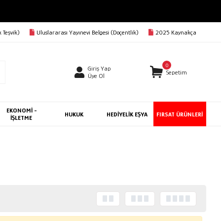
 Teşvik)
Uluslararası Yayınevi Belgesi (Doçentlik)
2025 Kaynakça
0
Giriş Yap
Sepetim
Üye Ol
EKONOMİ -
HUKUK
HEDİYELİK EŞYA
FIRSAT ÜRÜNLERİ
İŞLETME