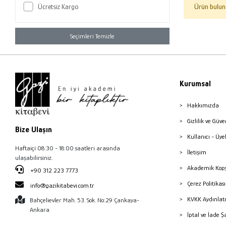
Ücretsiz Kargo
Ürün bulun
Seçimleri Temizle
Kurumsal
Hakkımızda
Gizlilik ve Güve
Bize Ulaşın
Kullanıcı - Üye
Haftaiçi 08:30 - 18:00 saatleri arasında
İletişim
ulaşabilirsiniz.
Akademik Kopy
+90 312 223 7773
Çerez Politika
info@gazikitabevi.com.tr
KVKK Aydınlat
Bahçelievler Mah. 53. Sok. No:29 Çankaya-
Ankara
İptal ve İade Ş