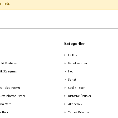
amadı.
Kategoriler
Hukuk
nlik Politikası
Genel Konular
lik Sözleşmesi
Hobi
Sanat
a Talep Formu
Sağlık - Spor
sı Aydınlatma Metni
Kırtasiye Ürünleri
ma Metni
Akademik
artları
Yemek Kitapları