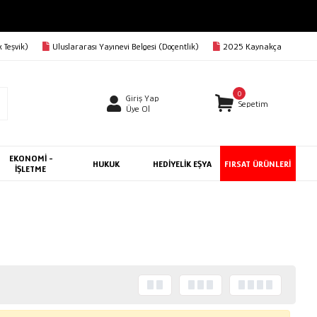
 Teşvik)
Uluslararası Yayınevi Belgesi (Doçentlik)
2025 Kaynakça
0
Giriş Yap
Sepetim
Üye Ol
EKONOMİ -
HUKUK
HEDİYELİK EŞYA
FIRSAT ÜRÜNLERİ
İŞLETME