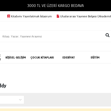
3000 TL VE ÜZERİ KARGO BEDAVA
Kitabımı Yayınlatmak İstiyorum
Uluslararası Yayınevi Belgesi (Akademik
E
KİŞİSEL GELİŞİM
ÇOCUK KİTAPLARI
EDEBİYAT
EĞİTİM
R
ddy