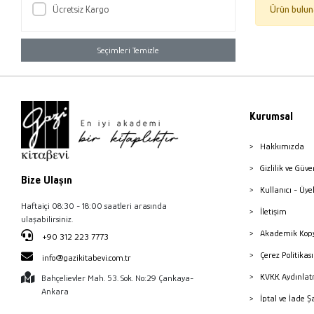
Ücretsiz Kargo
Ürün bulun
Seçimleri Temizle
Kurumsal
Hakkımızda
Gizlilik ve Güve
Bize Ulaşın
Kullanıcı - Üye
Haftaiçi 08:30 - 18:00 saatleri arasında
İletişim
ulaşabilirsiniz.
Akademik Kopy
+90 312 223 7773
Çerez Politika
info@gazikitabevi.com.tr
KVKK Aydınlat
Bahçelievler Mah. 53. Sok. No:29 Çankaya-
Ankara
İptal ve İade Ş