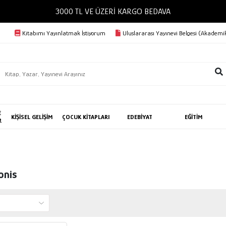
3000 TL VE ÜZERİ KARGO BEDAVA
Kitabımı Yayınlatmak İstiyorum
Uluslararası Yayınevi Belgesi (Akademik
E
KİŞİSEL GELİŞİM
ÇOCUK KİTAPLARI
EDEBİYAT
EĞİTİM
R
onis