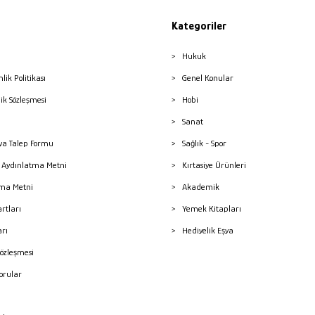
Kategoriler
Hukuk
nlik Politikası
Genel Konular
lik Sözleşmesi
Hobi
Sanat
a Talep Formu
Sağlık - Spor
sı Aydınlatma Metni
Kırtasiye Ürünleri
ma Metni
Akademik
artları
Yemek Kitapları
arı
Hediyelik Eşya
Sözleşmesi
Sorular