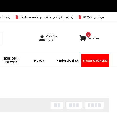
 Teşvik)
Uluslararası Yayınevi Belgesi (Doçentlik)
2025 Kaynakça
0
Giriş Yap
Sepetim
Üye Ol
EKONOMİ -
HUKUK
HEDİYELİK EŞYA
FIRSAT ÜRÜNLERİ
İŞLETME