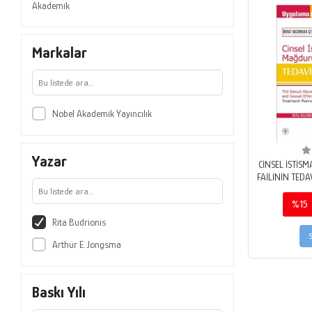
Akademik
Markalar
Nobel Akademik Yayıncılık
Yazar
CİNSEL İSTİ
FAİLİNİN TEDA
5 İLE GÜNCEL
Abuse Victim
%15
Treatment P
Rita Budrionis
Arthur E. Jongsma
Baskı Yılı