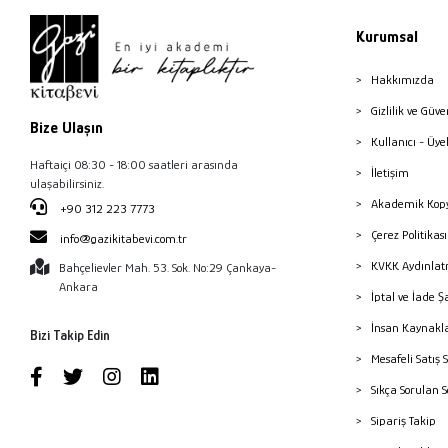
Kurumsal
Hakkımızda
Gizlilik ve Güve
Bize Ulaşın
Kullanıcı - Üye
Haftaiçi 08:30 - 18:00 saatleri arasında
İletişim
ulaşabilirsiniz.
Akademik Kopy
+90 312 223 7773
Çerez Politika
info@gazikitabevi.com.tr
KVKK Aydınlat
Bahçelievler Mah. 53. Sok. No:29 Çankaya-
Ankara
İptal ve İade Ş
İnsan Kaynakl
Bizi Takip Edin
Mesafeli Satış 
Sıkça Sorulan 
Sipariş Takip