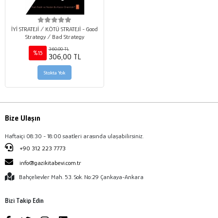
İYİ STRATEJİ / KÖTÜ STRATEJİ - Good
Strategy / Bad Strategy
360,00 TL
%15
306,00 TL
Stokta Yok
Bize Ulaşın
Haftaiçi 08:30 - 18:00 saatleri arasında ulaşabilirsiniz.
+90 312 223 7773
info@gazikitabevi.com.tr
Bahçelievler Mah. 53. Sok. No:29 Çankaya-Ankara
Bizi Takip Edin