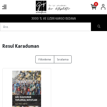
0
3000 TL VE ÜZERİ KARGO BEDAVA
Resul Karaduman
Filtreleme
Sıralama