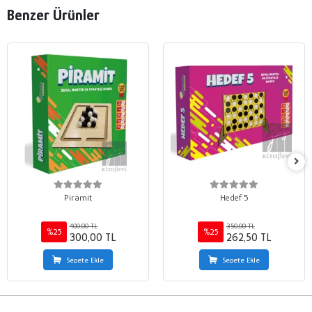
Benzer Ürünler
Piramit
Hedef 5
400,00 TL
350,00 TL
%25
%25
300,00 TL
262,50 TL
Sepete Ekle
Sepete Ekle