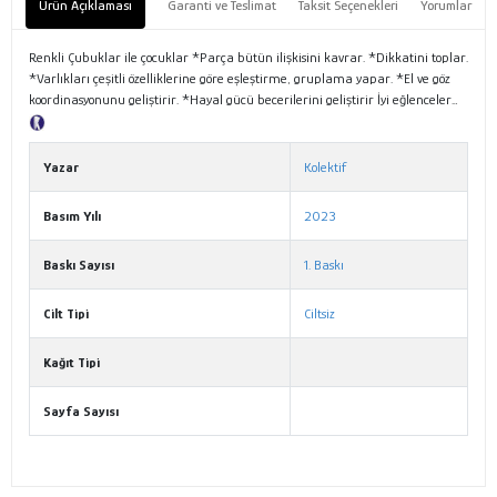
Ürün Açıklaması
Garanti ve Teslimat
Taksit Seçenekleri
Yorumlar
Renkli Çubuklar ile çocuklar *Parça bütün ilişkisini kavrar. *Dikkatini toplar.
*Varlıkları çeşitli özelliklerine göre eşleştirme, gruplama yapar. *El ve göz
koordinasyonunu geliştirir. *Hayal gücü becerilerini geliştirir İyi eğlenceler…
Tanıtım Metni
Yazar
Kolektif
Basım Yılı
2023
Baskı Sayısı
1. Baskı
Cilt Tipi
Ciltsiz
Kağıt Tipi
Sayfa Sayısı