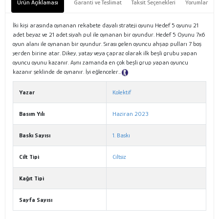
Ürün Açıklaması
Garanti ve Teslimat
Taksit Seçenekleri
Yorumlar
İki kişi arasında oynanan rekabete dayalı strateji oyunu Hedef 5 oyunu 21
adet beyaz ve 21 adet siyah pul ile oynanan bir oyundur. Hedef 5 Oyunu 7x6
oyun alanı ile oynanan bir oyundur. Sırası gelen oyuncu ahşap pulları 7 boş
yerden birine atar. Dikey, yatay veya çapraz olarak ilk beşli grubu yapan
oyuncu oyunu kazanır. Aynı zamanda en çok beşli grup yapan oyuncu
kazanır şeklinde de oynanır. İyi eğlenceler…
Tanıtım Metni
Yazar
Kolektif
Basım Yılı
Haziran 2023
Baskı Sayısı
1. Baskı
Cilt Tipi
Ciltsiz
Kağıt Tipi
Sayfa Sayısı