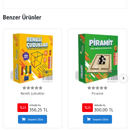
Benzer Ürünler
Renkli Çubuklar
Piramit
475,00 TL
400,00 TL
%25
%25
356,25 TL
300,00 TL
Sepete Ekle
Sepete Ekle