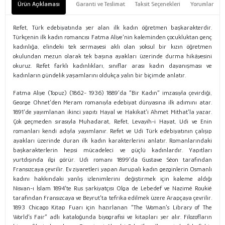
Ürün Açıklaması
Garanti ve Teslimat
Taksit Seçenekleri
Yorumlar
Refet, Türk edebiyatında yer alan ilk kadın öğretmen başkarakterdir.
Türkçenin ilk kadın romancısı Fatma Aliye’nin kaleminden çocukluktan genç
kadınlığa, elindeki tek sermayesi aklı olan yoksul bir kızın öğretmen
okulundan mezun olarak tek başına ayakları üzerinde durma hikâyesini
okuruz. Refet farklı kadınlıkları, sınıflar arası kadın dayanışması ve
kadınların gündelik yaşamlarını oldukça yalın bir biçimde anlatır.
Fatma Aliye (Topuz) (1862- 1936) 1889’da “Bir Kadın” imzasıyla çevirdiği,
George Ohnet’den Meram romanıyla edebiyat dünyasına ilk adımını atar.
1891’de yayımlanan ikinci yapıtı Hayal ve Hakikat’i Ahmet Mithat’la yazar.
Çok geçmeden sırasıyla Muhadarat, Refet, Levayih-i Hayat, Udi ve Enin
romanları kendi adıyla yayımlanır. Refet ve Udi Türk edebiyatının çalışıp
ayakları üzerinde duran ilk kadın karakterlerini anlatır. Romanlarındaki
başkarakterlerin hepsi mücadeleci ve güçlü kadınlardır. Yapıtları
yurtdışında ilgi görür. Udi romanı 1899’da Gustave Séon tarafından
Fransızcaya çevrilir. Ev ziyaretleri yapan Avrupalı kadın gezginlerin Osmanlı
kadını hakkındaki yanlış izlenimlerini değiştirmek için kaleme aldığı
Nisvan-ı İslam 1894’te Rus şarkiyatçısı Olga de Lebedef ve Nazimé Roukié
tarafından Fransızcaya ve Beyrut’ta tefrika edilmek üzere Arapçaya çevrilir.
1893 Chicago Kitap Fuarı için hazırlanan “The Woman’s Library of The
World’s Fair” adlı kataloğunda biyografisi ve kitapları yer alır. Filozofların