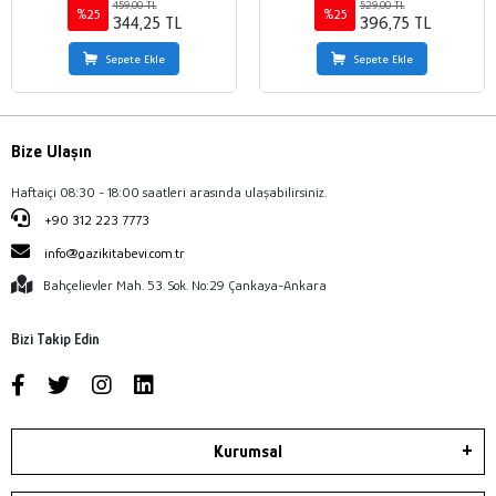
459,00 TL
529,00 TL
%25
%25
344,25 TL
396,75 TL
Sepete Ekle
Sepete Ekle
Bize Ulaşın
Haftaiçi 08:30 - 18:00 saatleri arasında ulaşabilirsiniz.
+90 312 223 7773
info@gazikitabevi.com.tr
Bahçelievler Mah. 53. Sok. No:29 Çankaya-Ankara
Bizi Takip Edin
Kurumsal