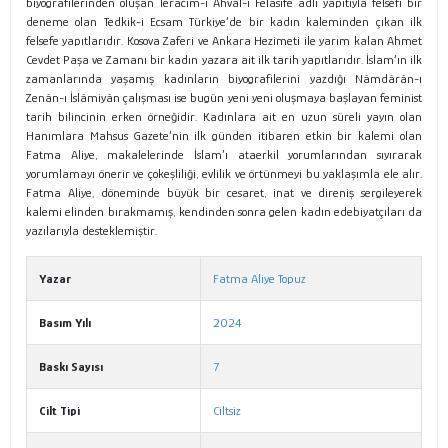
biyografilerinden oluşan Teracim-i Ahval-i Felasife adlı yapıtıyla felsefi bir
deneme olan Tedkik-i Ecsam Türkiye’de bir kadın kaleminden çıkan ilk
felsefe yapıtlarıdır. Kosova Zaferi ve Ankara Hezimeti ile yarım kalan Ahmet
Cevdet Paşa ve Zamanı bir kadın yazara ait ilk tarih yapıtlarıdır. İslam’ın ilk
zamanlarında yaşamış kadınların biyografilerini yazdığı Nâmdârân-ı
Zenân-ı İslâmiyân çalışması ise bugün yeni yeni oluşmaya başlayan feminist
tarih bilincinin erken örneğidir. Kadınlara ait en uzun süreli yayın olan
Hanımlara Mahsus Gazete’nin ilk günden itibaren etkin bir kalemi olan
Fatma Aliye, makalelerinde İslam’ı ataerkil yorumlarından sıyırarak
yorumlamayı önerir ve çokeşliliği, evlilik ve örtünmeyi bu yaklaşımla ele alır.
Fatma Aliye, döneminde büyük bir cesaret, inat ve direniş sergileyerek
kalemi elinden bırakmamış, kendinden sonra gelen kadın edebiyatçıları da
yazılarıyla desteklemiştir.
Yazar
Fatma Aliye Topuz
Basım Yılı
2024
Baskı Sayısı
7
Cilt Tipi
Ciltsiz