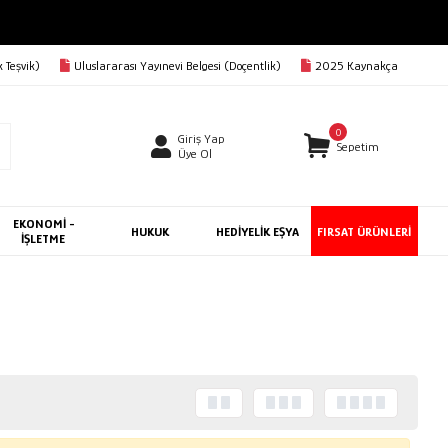
 Teşvik)
Uluslararası Yayınevi Belgesi (Doçentlik)
2025 Kaynakça
0
Giriş Yap
Sepetim
Üye Ol
EKONOMİ -
HUKUK
HEDİYELİK EŞYA
FIRSAT ÜRÜNLERİ
İŞLETME