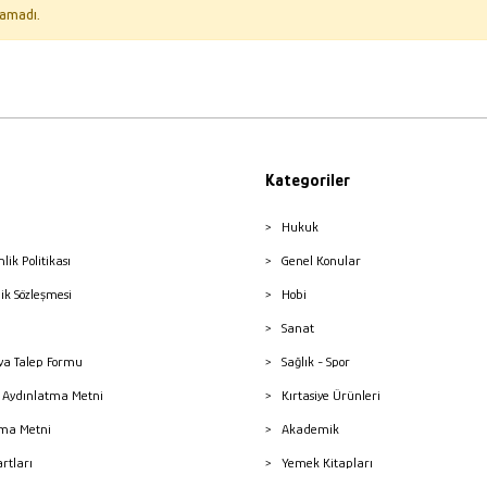
amadı.
Kategoriler
Hukuk
nlik Politikası
Genel Konular
lik Sözleşmesi
Hobi
Sanat
a Talep Formu
Sağlık - Spor
sı Aydınlatma Metni
Kırtasiye Ürünleri
ma Metni
Akademik
artları
Yemek Kitapları