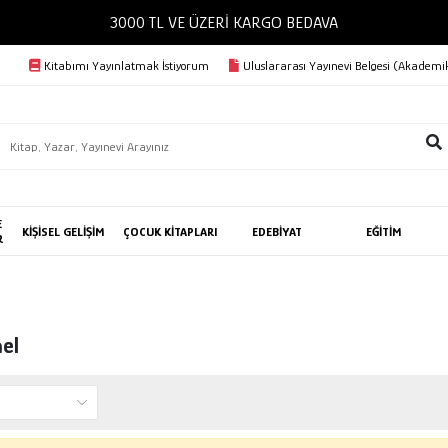
3000 TL VE ÜZERİ KARGO BEDAVA
Kitabımı Yayınlatmak İstiyorum
Uluslararası Yayınevi Belgesi (Akademik
E
KİŞİSEL GELİŞİM
ÇOCUK KİTAPLARI
EDEBİYAT
EĞİTİM
R
el