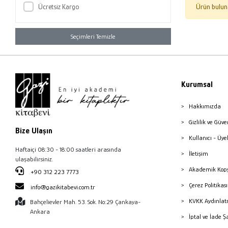
Ücretsiz Kargo
Ürün bulun
Seçimleri Temizle
Kurumsal
Hakkımızda
Gizlilik ve Güve
Bize Ulaşın
Kullanıcı - Üye
Haftaiçi 08:30 - 18:00 saatleri arasında
İletişim
ulaşabilirsiniz.
Akademik Kopy
+90 312 223 7773
Çerez Politika
info@gazikitabevi.com.tr
KVKK Aydınlat
Bahçelievler Mah. 53. Sok. No:29 Çankaya-
Ankara
İptal ve İade Ş