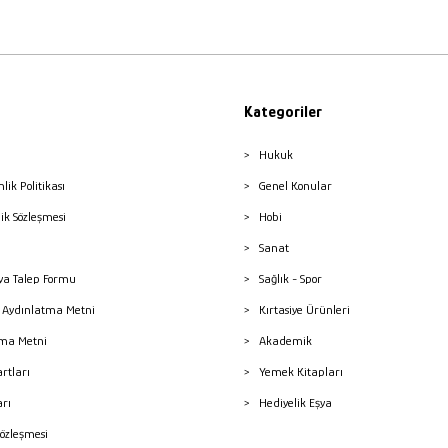
Kategoriler
Hukuk
nlik Politikası
Genel Konular
lik Sözleşmesi
Hobi
Sanat
a Talep Formu
Sağlık - Spor
sı Aydınlatma Metni
Kırtasiye Ürünleri
ma Metni
Akademik
artları
Yemek Kitapları
arı
Hediyelik Eşya
Sözleşmesi