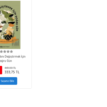
ını Değiştirmek İçin
oğru Gün
445,00 TL
333,75 TL
Sepete Ekle