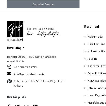
Seçimleri Temizle
Kurumsal
Hakkımızda
Gizlilik ve Güve
Bize Ulaşın
Kullanıcı - Üye
Haftaiçi 08:30 - 18:00 saatleri arasında
İletişim
ulaşabilirsiniz.
Akademik Kopy
+90 312 223 7773
Çerez Politika
info@gazikitabevi.com.tr
KVKK Aydınlat
Bahçelievler Mah. 53. Sok. No:29 Çankaya-
Ankara
İptal ve İade Ş
İnsan Kaynakl
Bizi Takip Edin
Mesafeli Satış 