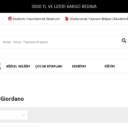
3000 TL VE ÜZERİ KARGO BEDAVA
Kitabımı Yayınlatmak İstiyorum
Uluslararası Yayınevi Belgesi (Akademik
E
KİŞİSEL GELİŞİM
ÇOCUK KİTAPLARI
EDEBİYAT
EĞİTİM
R
 Giordano