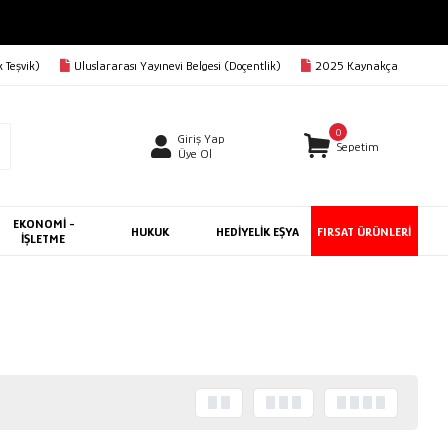
 Teşvik)
Uluslararası Yayınevi Belgesi (Doçentlik)
2025 Kaynakça
0
Giriş Yap
Sepetim
Üye Ol
EKONOMİ -
HUKUK
HEDİYELİK EŞYA
FIRSAT ÜRÜNLERİ
İŞLETME