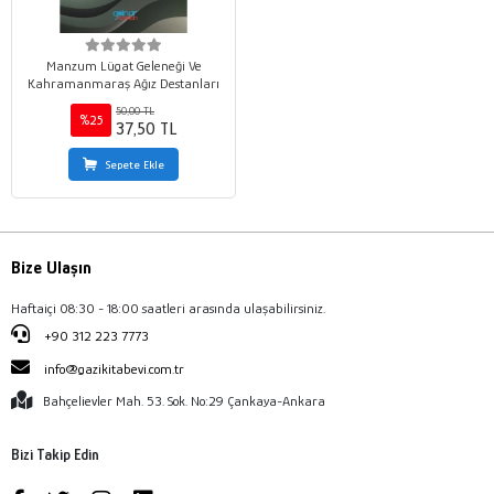
Manzum Lügat Geleneği Ve
Kahramanmaraş Ağız Destanları
50,00 TL
%25
37,50 TL
Sepete Ekle
Bize Ulaşın
Haftaiçi 08:30 - 18:00 saatleri arasında ulaşabilirsiniz.
+90 312 223 7773
info@gazikitabevi.com.tr
Bahçelievler Mah. 53. Sok. No:29 Çankaya-Ankara
Bizi Takip Edin