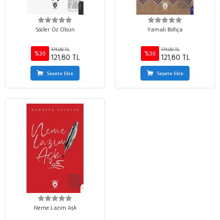
Sözler Öz Olsun
Yamalı Bohça
174,00 TL
174,00 TL
%30
%30
121,80 TL
121,80 TL
Sepete Ekle
Sepete Ekle
Neme Lazım Aşk