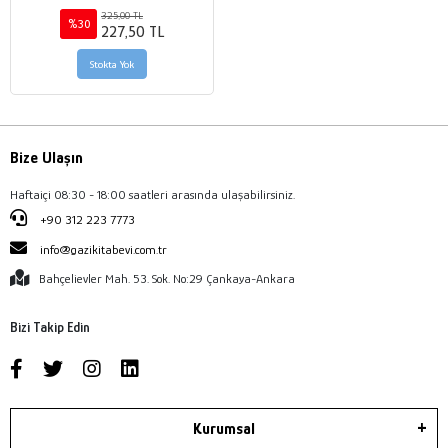
325,00 TL
%30
227,50 TL
Stokta Yok
Bize Ulaşın
Haftaiçi 08:30 - 18:00 saatleri arasında ulaşabilirsiniz.
+90 312 223 7773
info@gazikitabevi.com.tr
Bahçelievler Mah. 53. Sok. No:29 Çankaya-Ankara
Bizi Takip Edin
Kurumsal