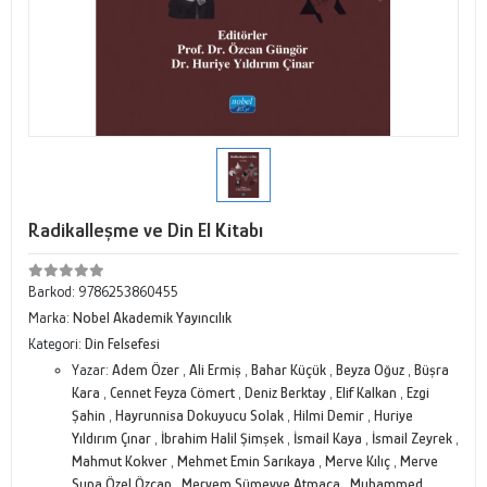
Radikalleşme ve Din El Kitabı
Barkod:
9786253860455
Marka:
Nobel Akademik Yayıncılık
Kategori:
Din Felsefesi
Yazar:
Adem Özer
,
Ali Ermiş
,
Bahar Küçük
,
Beyza Oğuz
,
Büşra
Kara
,
Cennet Feyza Cömert
,
Deniz Berktay
,
Elif Kalkan
,
Ezgi
Şahin
,
Hayrunnisa Dokuyucu Solak
,
Hilmi Demir
,
Huriye
Yıldırım Çınar
,
İbrahim Halil Şimşek
,
İsmail Kaya
,
İsmail Zeyrek
,
Mahmut Kokver
,
Mehmet Emin Sarıkaya
,
Merve Kılıç
,
Merve
Suna Özel Özcan
,
Meryem Sümeyye Atmaca
,
Muhammed