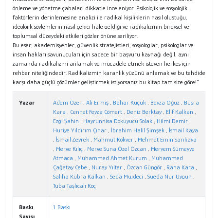
önleme ve yönetme çabaları dikkatle inceleniyor. Psikolojik ve sosyolojik
faktörlerin derinlemesine analizi ile radikal kişiliklerin nasıl oluştuğu,
ideolojik söylemlerin nasıl çekici hâle geldiği ve radikalizmin bireysel ve
toplumsal düzeydeki etkileri gözler önüne seriliyor.
Bu eser; akademisyenler, güvenlik stratejistleri, sosyologlar, psikologlar ve
insan hakları savunucuları için sadece bir başvuru kaynağı değil, aynı
zamanda radikalizmi anlamak ve mücadele etmek isteyen herkes için
rehber niteliğindedir. Radikalizmin karanlık yüzünü anlamak ve bu tehdide
karşı daha güçlü çözümler geliştirmek istiyorsanız bu kitap tam size göre!"
Yazar
Adem Özer
,
Ali Ermiş
,
Bahar Küçük
,
Beyza Oğuz
,
Büşra
Kara
,
Cennet Feyza Cömert
,
Deniz Berktay
,
Elif Kalkan
,
Ezgi Şahin
,
Hayrunnisa Dokuyucu Solak
,
Hilmi Demir
,
Huriye Yıldırım Çınar
,
İbrahim Halil Şimşek
,
İsmail Kaya
,
İsmail Zeyrek
,
Mahmut Kokver
,
Mehmet Emin Sarıkaya
,
Merve Kılıç
,
Merve Suna Özel Özcan
,
Meryem Sümeyye
Atmaca
,
Muhammed Ahmet Kurum
,
Muhammed
Çağatay Cebe
,
Nuray Yılter
,
Özcan Güngör
,
Rana Kara
,
Saliha Kübra Kalkan
,
Seda Müjdeci
,
Sueda Nur Uygun
,
Tuba Taşlıcalı Koç
Baskı
1. Baskı
Sayısı