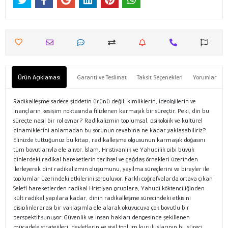
Ürün Açıklaması
Garanti ve Teslimat
Taksit Seçenekleri
Yorumlar
Radikalleşme sadece şiddetin ürünü değil; kimliklerin, ideolojilerin ve
inançların kesişim noktasında filizlenen karmaşık bir süreçtir. Peki, din bu
süreçte nasıl bir rol oynar? Radikalizmin toplumsal, psikolojik ve kültürel
dinamiklerini anlamadan bu sorunun cevabına ne kadar yaklaşabiliriz?
Elinizde tuttuğunuz bu kitap, radikalleşme olgusunun karmaşık doğasını
tüm boyutlarıyla ele alıyor. İslam, Hristiyanlık ve Yahudilik gibi büyük
dinlerdeki radikal hareketlerin tarihsel ve çağdaş örnekleri üzerinden
ilerleyerek dinî radikalizmin oluşumunu, yayılma süreçlerini ve bireyler ile
toplumlar üzerindeki etkilerini sorguluyor. Farklı coğrafyalarda ortaya çıkan
Selefî hareketlerden radikal Hristiyan gruplara, Yahudi köktenciliğinden
kült radikal yapılara kadar, dinin radikalleşme sürecindeki etkisini
disiplinlerarası bir yaklaşımla ele alarak okuyucuya çok boyutlu bir
perspektif sunuyor. Güvenlik ve insan hakları dengesinde şekillenen
mücadele stratejileri, devletlerin ve sivil toplum kuruluşlarının bu süreci