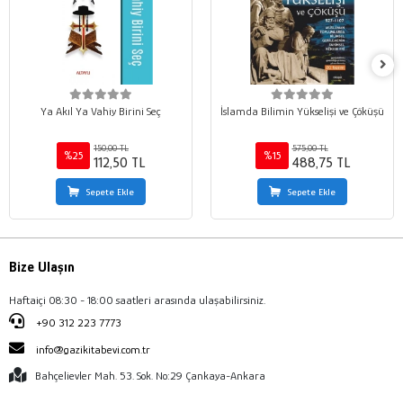
Ya Akıl Ya Vahiy Birini Seç
İslamda Bilimin Yükselişi ve Çöküşü
150,00 TL
575,00 TL
%25
%15
112,50 TL
488,75 TL
Sepete Ekle
Sepete Ekle
Bize Ulaşın
Haftaiçi 08:30 - 18:00 saatleri arasında ulaşabilirsiniz.
+90 312 223 7773
info@gazikitabevi.com.tr
Bahçelievler Mah. 53. Sok. No:29 Çankaya-Ankara