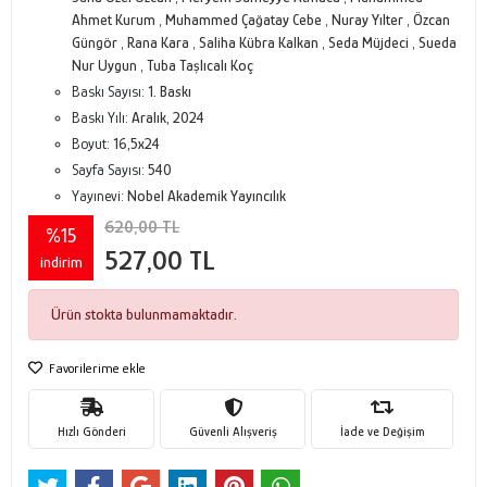
Ahmet Kurum
,
Muhammed Çağatay Cebe
,
Nuray Yılter
,
Özcan
Güngör
,
Rana Kara
,
Saliha Kübra Kalkan
,
Seda Müjdeci
,
Sueda
Nur Uygun
,
Tuba Taşlıcalı Koç
Baskı Sayısı:
1. Baskı
Baskı Yılı:
Aralık, 2024
Boyut:
16,5x24
Sayfa Sayısı:
540
Yayınevi:
Nobel Akademik Yayıncılık
620,00 TL
%15
527,00 TL
indirim
Ürün stokta bulunmamaktadır.
Favorilerime ekle
Hızlı Gönderi
Güvenli Alışveriş
İade ve Değişim