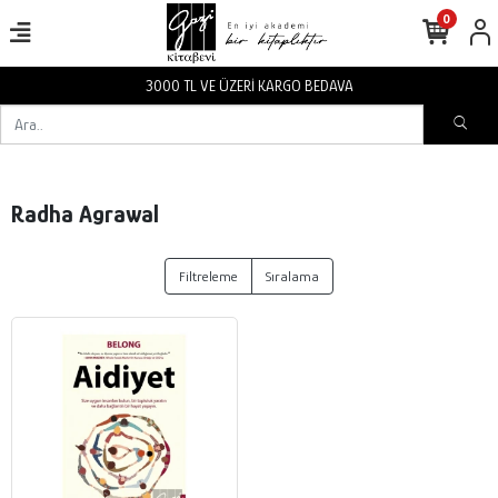
0
3000 TL VE ÜZERİ KARGO BEDAVA
Radha Agrawal
Filtreleme
Sıralama