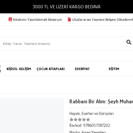
3000 TL VE ÜZERİ KARGO BEDAVA
Kitabımı Yayınlatmak İstiyorum
Uluslararası Yayınevi Belgesi (Akademik
E
KİŞİSEL GELİŞİM
ÇOCUK KİTAPLARI
EDEBİYAT
EĞİTİM
R
Rabbani Bir Alim: Şeyh Muha
Hayatı, Eserleri ve Görüşleri
Barkod:
9786057387202
Marka:
İnsan Yayınları