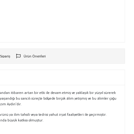
 Sipariş
Ürün Önerileri
r
sından itibaren artan bir etki ile devam etmiş ve yaklaşık bir yüzyıl sürerek
yaşandığı bu sancılı süreçte bölgede birçok âlim yetişmiş ve bu âlimler çoğu
zım Aydın’dır.
ilim tahsili veya tedrisi yahut irşat faaliyetleri ile geçirmiştir.
asında büyük katkısı olmuştur.