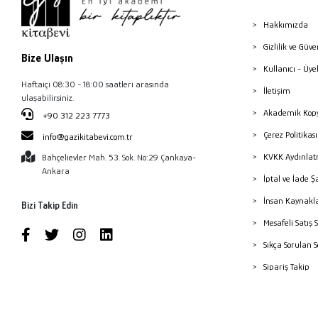
Hakkımızda
Gizlilik ve Güve
Bize Ulaşın
Kullanıcı - Üye
Haftaiçi 08:30 - 18:00 saatleri arasında
İletişim
ulaşabilirsiniz.
Akademik Kopy
+90 312 223 7773
Çerez Politika
info@gazikitabevi.com.tr
KVKK Aydınlat
Bahçelievler Mah. 53. Sok. No:29 Çankaya-
Ankara
İptal ve İade Ş
İnsan Kaynakl
Bizi Takip Edin
Mesafeli Satış 
Sıkça Sorulan 
Sipariş Takip
Havale Bildiri
Yayınevleri