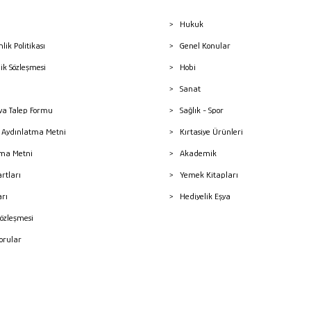
Hukuk
nlik Politikası
Genel Konular
lik Sözleşmesi
Hobi
Sanat
a Talep Formu
Sağlık - Spor
sı Aydınlatma Metni
Kırtasiye Ürünleri
ma Metni
Akademik
artları
Yemek Kitapları
arı
Hediyelik Eşya
Sözleşmesi
Sorular
mleri