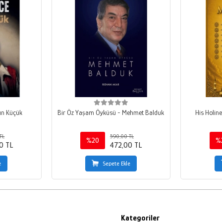
ın Küçük
Bir Öz Yaşam Öyküsü - Mehmet Balduk
His Holi
TL
590,00 TL
%20
%
0 TL
472,00 TL
e
Sepete Ekle
Kategoriler