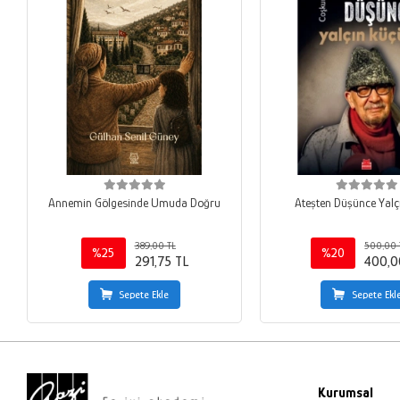
Annemin Gölgesinde Umuda Doğru
Ateşten Düşünce Yalç
389,00 TL
500,00 
%25
%20
291,75 TL
400,0
Sepete Ekle
Sepete Ekl
Kurumsal