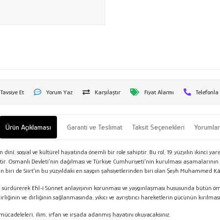
Tavsiye Et
Yorum Yaz
Karşılaştır
Fiyat Alarmı
Telefonla
Ürün Açıklaması
Garanti ve Teslimat
Taksit Seçenekleri
Yorumla
, sosyal ve kültürel hayatında önemli bir role sahiptir. Bu rol, 19. yüzyılın ikinci yarı
iştir. Osmanlı Devleti’nin dağılması ve Türkiye Cumhuriyeti’nin kurulması aşamalarının 
n biri de Siirt’in bu yüzyıldaki en saygın şahsiyetlerinden biri olan Şeyh Muhammed Kâ
rerek Ehl-i Sünnet anlayışının korunması ve yaygınlaşması hususunda bütün ömrünü ya 
n birliğinin ve dirliğinin sağlanmasında, yıkıcı ve ayrıştırıcı hareketlerin gücünün kırılm
i mücadeleleri, ilim, irfan ve irşada adanmış hayatını okuyacaksınız.