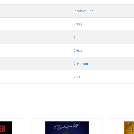
İbrahim Baz
2022
1
Ciltsiz
2. Hamur
280