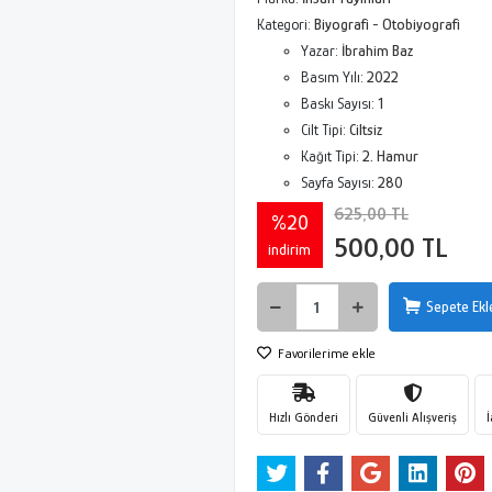
Kategori:
Biyografi - Otobiyografi
Yazar:
İbrahim Baz
Basım Yılı:
2022
Baskı Sayısı:
1
Cilt Tipi:
Ciltsiz
Kağıt Tipi:
2. Hamur
Sayfa Sayısı:
280
625,00 TL
%20
500,00 TL
indirim
Sepete Ekl
Favorilerime ekle
Hızlı Gönderi
Güvenli Alışveriş