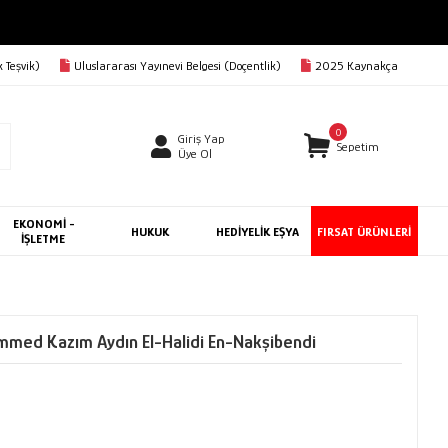
 Teşvik)
Uluslararası Yayınevi Belgesi (Doçentlik)
2025 Kaynakça
0
Giriş Yap
Sepetim
Üye Ol
EKONOMİ -
HUKUK
HEDİYELİK EŞYA
FIRSAT ÜRÜNLERİ
İŞLETME
mmed Kazım Aydın El-Halidi En-Nakşibendi