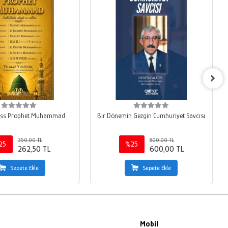
ness Prophet Muhammad
Bir Dönemin Gezgin Cumhuriyet Savcısı
350,00 TL
800,00 TL
25
%25
262,50 TL
600,00 TL
Sepete Ekle
Sepete Ekle
Mobil