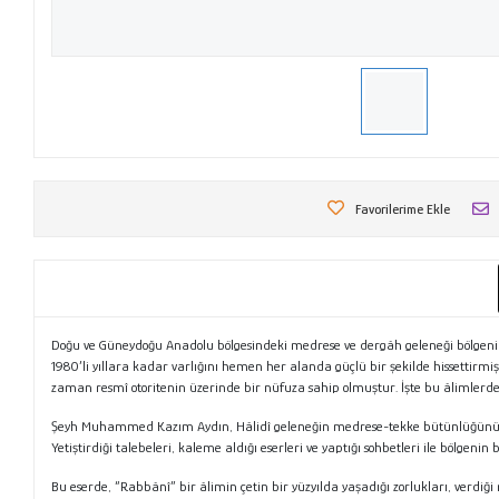
Favorilerime Ekle
Doğu ve Güneydoğu Anadolu bölgesindeki medrese ve dergâh geleneği bölgenin dinî
1980’li yıllara kadar varlığını hemen her alanda güçlü bir şekilde hissettirm
zaman resmî otoritenin üzerinde bir nüfuza sahip olmuştur. İşte bu âlimlerde
Şeyh Muhammed Kazım Aydın, Hâlidî geleneğin medrese-tekke bütünlüğünü sürdü
Yetiştirdiği talebeleri, kaleme aldığı eserleri ve yaptığı sohbetleri ile bölgeni
Bu eserde, “Rabbânî” bir âlimin çetin bir yüzyılda yaşadığı zorlukları, verdiğ