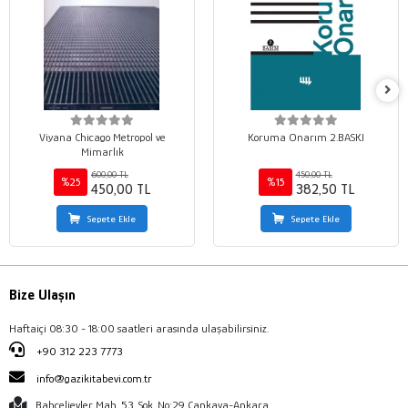
Viyana Chicago Metropol ve
Koruma Onarım 2.BASKI
Mimarlık
600,00 TL
450,00 TL
%25
%15
450,00 TL
382,50 TL
Sepete Ekle
Sepete Ekle
Bize Ulaşın
Haftaiçi 08:30 - 18:00 saatleri arasında ulaşabilirsiniz.
+90 312 223 7773
info@gazikitabevi.com.tr
Bahçelievler Mah. 53. Sok. No:29 Çankaya-Ankara