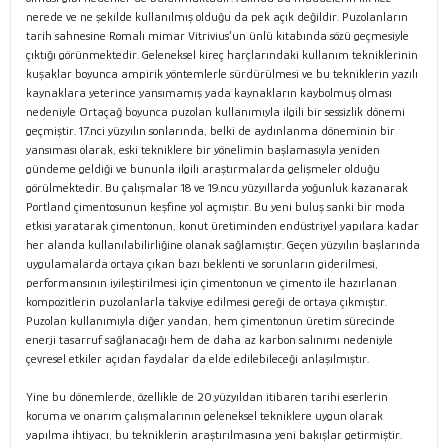
nerede ve ne şekilde kullanılmış olduğu da pek açık değildir. Puzolanların
tarih sahnesine Romalı mimar Vitrivius’un ünlü kitabında sözü geçmesiyle
çıktığı görünmektedir. Geleneksel kireç harçlarındaki kullanım tekniklerinin
kuşaklar boyunca ampirik yöntemlerle sürdürülmesi ve bu tekniklerin yazılı
kaynaklara yeterince yansımamış yada kaynakların kaybolmuş olması
nedeniyle Ortaçağ boyunca puzolan kullanımıyla ilgili bir sessizlik dönemi
geçmiştir. 17.nci yüzyılın sonlarında, belki de aydınlanma döneminin bir
yansıması olarak, eski tekniklere bir yönelimin başlamasıyla yeniden
gündeme geldiği ve bununla ilgili araştırmalarda gelişmeler olduğu
görülmektedir. Bu çalışmalar 18 ve 19.ncu yüzyıllarda yoğunluk kazanarak
Portland çimentosunun keşfine yol açmıştır. Bu yeni buluş sanki bir moda
etkisi yaratarak çimentonun, konut üretiminden endüstriyel yapılara kadar
her alanda kullanılabilirliğine olanak sağlamıştır. Geçen yüzyılın başlarında
uygulamalarda ortaya çıkan bazı beklenti ve sorunların giderilmesi,
performansının iyileştirilmesi için çimentonun ve çimento ile hazırlanan
kompozitlerin puzolanlarla takviye edilmesi gereği de ortaya çıkmıştır.
Puzolan kullanımıyla diğer yandan, hem çimentonun üretim sürecinde
enerji tasarruf sağlanacağı hem de daha az karbon salınımı nedeniyle
çevresel etkiler açıdan faydalar da elde edilebileceği anlaşılmıştır.
Yine bu dönemlerde, özellikle de 20.yüzyıldan itibaren tarihi eserlerin
koruma ve onarım çalışmalarının geleneksel tekniklere uygun olarak
yapılma ihtiyacı, bu tekniklerin araştırılmasına yeni bakışlar getirmiştir.