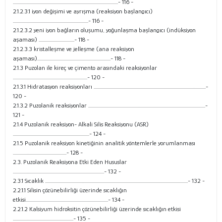
..........................................................................................................- 116 -
2.1.2.3.1 iyon değişimi ve ayrışma (reaksiyon başlangıcı)
............................................................................- 116 -
2.1.2.3.2 yeni iyon bağların oluşumu, yoğunlaşma başlangıcı (indüksiyon
aşaması) ....................................- 118 -
2.1.2.3.3 kristalleşme ve jelleşme (ana reaksiyon
aşaması)..........................................................................- 118 -
2.1.3 Puzolan ile kireç ve çimento arasındaki reaksiyonlar
...........................................................................- 120 -
2.1.3.1 Hidratasyon reaksiyonları .................................................................................................................-
120 -
2.1.3.2 Puzolanik reaksiyonlar ......................................................................................................................-
121 -
2.1.4 Puzolanik reaksiyon- Alkali Silis Reaksiyonu (ASR)
.............................................................................- 124 -
2.1.5 Puzolanik reaksiyon kinetiğinin analitik yöntemlerle yorumlanması
......................................................- 128 -
2.3. Puzolanik Reaksiyona Etki Eden Hususlar
............................................................................................- 132 -
2.3.1 Sıcaklık ................................................................................................................................................- 132 -
2.2.1.1 Silisin çözünebilirliği üzerinde sıcaklığın
etkisi...................................................................................- 134 -
2.2.1.2 Kalsiyum hidroksitin çözünebilirliği üzerinde sıcaklığın etkisi
.............................................................- 135 -