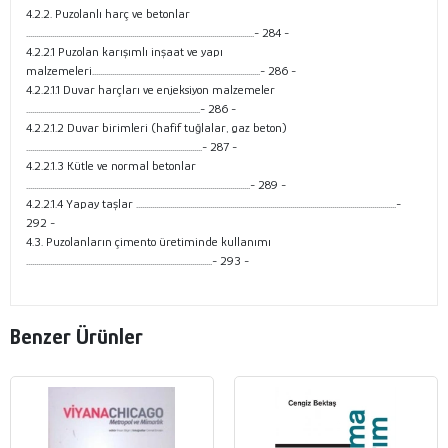
4.2.2. Puzolanlı harç ve betonlar
..................................................................................................................- 284 -
4.2.2.1 Puzolan karışımlı inşaat ve yapı
malzemeleri....................................................................................- 286 -
4.2.2.1.1 Duvar harçları ve enjeksiyon malzemeler
.......................................................................................- 286 -
4.2.2.1.2 Duvar birimleri (hafif tuğlalar, gaz beton)
........................................................................................- 287 -
4.2.2.1.3 Kütle ve normal betonlar
................................................................................................................- 289 -
4.2.2.1.4 Yapay taşlar ..................................................................................................................................-
292 -
4.3. Puzolanların çimento üretiminde kullanımı
.............................................................................................- 293 -
Benzer Ürünler