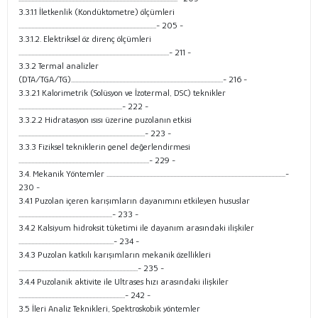
3.3.1.1 İletkenlik (Kondüktometre) ölçümleri
.................................................................................................- 205 -
3.3.1.2. Elektriksel öz direnç ölçümleri
..........................................................................................................- 211 -
3.3.2 Termal analizler
(DTA/TGA/TG)...........................................................................................................- 216 -
3.3.2.1 Kalorimetrik (Solüsyon ve İzotermal, DSC) teknikler
.........................................................................- 222 -
3.3.2.2 Hidratasyon ısısı üzerine puzolanın etkisi
.........................................................................................- 223 -
3.3.3 Fiziksel tekniklerin genel değerlendirmesi
............................................................................................- 229 -
3.4. Mekanik Yöntemler ..............................................................................................................................-
230 -
3.4.1 Puzolan içeren karışımların dayanımını etkileyen hususlar
..................................................................- 233 -
3.4.2 Kalsiyum hidroksit tüketimi ile dayanım arasındaki ilişkiler
...................................................................- 234 -
3.4.3 Puzolan katkılı karışımların mekanik özellikleri
....................................................................................- 235 -
3.4.4 Puzolanik aktivite ile Ultrases hızı arasındaki ilişkiler
...........................................................................- 242 -
3.5 İleri Analiz Teknikleri, Spektroskobik yöntemler