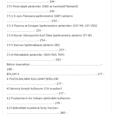
................................................................................- 244 -
3.5.1 Mineralojik yöntemler (XRD ve kantitatif Rietveld)
................................................................................- 245 -
3.5.2 X-ışını Floresans spektrometre (XRF) yöntemi
....................................................................................- 250 -
3.5.3 Plazma ve Emisyon Spektrometre yöntemleri (ICP/MS, ICP/OES)
......................................................- 251 -
3.5.4 Fourier Dönüşümlü Kızıl Ötesi Spektrometre yöntemi (FT-IR)
.............................................................- 254 -
3.5.5 Raman Spektroskopisi yöntemi (RS)
...................................................................................................- 257 -
3.5.6 Mikroskobik yöntemler (SEM/EDS, TEM)
............................................................................................- 262 -
Bölüm kaynakları ..........................................................................................................................................-
269 -
BÖLÜM 4 .....................................................................................................................................................- 277 -
4. PUZOLANLARIN KULLANIM ŞEKİLLERİ
..............................................................................................- 277 -
4.1 Sönmüş kireçle kullanımı (CH-puzolan)
..................................................................................................- 277 -
4.2 Puzolanların bir bileşen şeklindeki kullanımı
...........................................................................................- 279 -
4.2.1 Geleneksel puzolanik kireç harçları
.....................................................................................................- 280 -