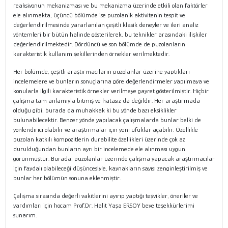
reaksiyonun mekanizması ve bu mekanizma üzerinde etkili olan faktörler
ele alınmakta, üçüncü bölümde ise puzolanik aktivitenin tespit ve
değerlendirilmesinde yararlanılan çeşitli klasik deneyler ve ileri analiz
yöntemleri bir bütün halinde gösterilerek, bu teknikler arasındaki ilişkiler
değerlendirilmektedir. Dördüncü ve son bölümde de puzolanların
karakteristik kullanım şekillerinden örnekler verilmektedir.
Her bölümde, çeşitli araştırmacıların puzolanlar üzerine yaptıkları
incelemelere ve bunların sonuçlarına göre değerlendirmeler yapılmaya ve
konularla ilgili karakteristik örnekler verilmeye gayret gösterilmiştir. Hiçbir
çalışma tam anlamıyla bitmiş ve hatasız da değildir. Her araştırmada
olduğu gibi, burada da muhakkak ki bu yönde bazı eksiklikler
bulunabilecektir. Benzer yönde yapılacak çalışmalarda bunlar belki de
yönlendirici olabilir ve araştırmalar için yeni ufuklar açabilir. Özellikle
puzolan katkılı kompozitlerin durabilite özellikleri üzerinde çok az
durulduğundan bunların ayrı bir incelemede ele alınması uygun
görünmüştür. Burada, puzolanlar üzerinde çalışma yapacak araştırmacılar
için faydalı olabileceği düşüncesiyle, kaynakların sayısı zenginleştirilmiş ve
bunlar her bölümün sonuna eklenmiştir.
Çalışma sırasında değerli vakitlerini ayırıp yaptığı teşvikler, öneriler ve
yardımları için hocam Prof.Dr. Halit Yaşa ERSOY beye teşekkürlerimi
sunarım.