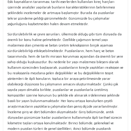
Eski kaynakların taranması, tarihi eserlerden kullanılan kireç harçları
üzerinde analizler yapılarak bunların karakteristiklerinin belirlenmesi
şeklindeki incelemeler de artmaya başlamıştır. Burada da puzolanlar
tekrar gündeme geldiği görünmektedir. Günümüzde bu çalışmalar
yoğunluğunu kaybetmeden halen devam etmektedir.
Sürdürülebilirlik ve çevre sorunları, ülkemizde olduğu gibi tüm dünyada da
önemli bir konu haline gelmektedir. Özellikle çağımızın temel yapı
malzemesi olan çimento ve beton üretim teknolojisinin birçok aşaması
sürdürülebilirliği etkileyebilmektedir. Puzolanların, hem harç ve beton
tasarımında, hem de tarihi mirasın korunması açısından da önemli bir yere
sahip olduğu kuşkusuzdur. Bu nedenle bir yapı malzemesi bileşeni olarak
kullanım sürecinden başlayarak, puzolanların kireçle yaptıkları reaksiyon ve
bu reaksiyonla meydana gelen değişiklikler ve bu değişikliklerin tespit
yöntemleri ile ilgili konuların, topluca bir araya getirilmesinde yarar
olabileceği düşüncesi bu çalışmanın amacını oluşturmaktadır. Çünkü çok
sayıda yayın olmakla birlikte, puzolanlar ve puzolanlarla üretilmiş
kompozitler üzerine konunun bu şekilde ele alınarak irdelenmesi şeklinde
basılı bir yayın bulunmamaktadır. Her konu ortaya konulurken çeşitli
araştırmacıların yaptıklara çalışmalardan geniş ölçüde yararlanılmıştır.
İnceleme giriş ve dört bölümden oluşmaktadır. Giriş bölümünde, antik
dünyadan günümüze kadar puzolanların kullanımıyla ilgili tarihsel sürecin
kilometre taşları ortaya konulmaktadır. Birinci bölümde, geleneksel ve
modern puzolan türleri ile genel özellikleri, ikinci bölümde puzolanik