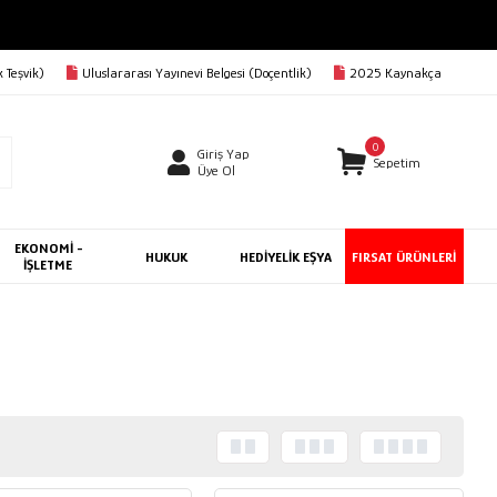
3000 TL VE ÜZERİ KARGO BEDAVA
 Teşvik)
Uluslararası Yayınevi Belgesi (Doçentlik)
2025 Kaynakça
0
Giriş Yap
Sepetim
Üye Ol
EKONOMİ -
HUKUK
HEDİYELİK EŞYA
FIRSAT ÜRÜNLERİ
İŞLETME