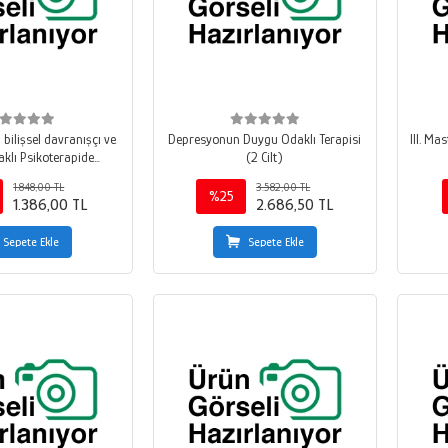
bilişsel davranışçı ve
Depresyonun Duygu Odaklı Terapisi
III. Ma
klı Psikoterapide
(2 Cilt)
arla Çalışmak
1.848,00 TL
3.582,00 TL
%25
1.386,00 TL
2.686,50 TL
Sepete Ekle
Sepete Ekle