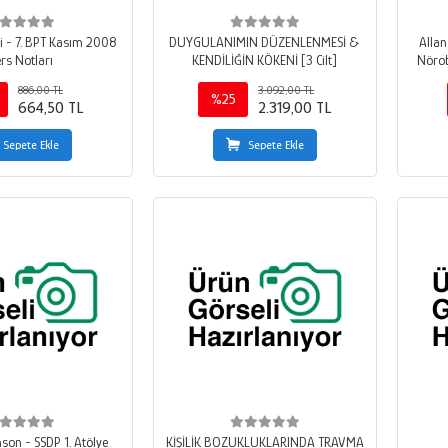
ri - 7. BPT Kasım 2008
DUYGULANIMIN DÜZENLENMESİ &
Allan
rs Notları
KENDİLİĞİN KÖKENİ [3 Cilt]
Nörob
Atö
886,00 TL
3.092,00 TL
%25
664,50 TL
2.319,00 TL
Sepete Ekle
Sepete Ekle
son - SSDP 1. Atölye
KİŞİLİK BOZUKLUKLARINDA TRAVMA