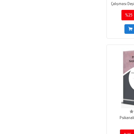
George E. Atwood
Çalışması Deşif
Almidilli
Robert D. Stolorow
%25
Alp Yayınevi
Mustafa Bilici
Alpaka Yayınları
Luis Cozolino
Altaş Yayıncılık
Arreed Barabasz
Altaylı Yayınları
John G. Watkins
Alter Yayıncılık
Anthony W. Bateman
Alternatif Düşünce Yayınları
Jon G. Allen
Altıkırkbeş Yayınları
Peter Fonagy
Altın Aba Yayınevi
Zekeriya Kökrek
Altın Kitaplar
Arthur Freeman
Altın Kitaplar - Boyama ve Çocuk Kitapları
Fatih Özbay
Altın Kitaplar - Çocuk Kitapları
Frank E. Yeomans
Psikanali
Altın Kitaplar - Özel Ürün
Harold F. Searsles
Altın Kitaplar - Özel Yayınlar