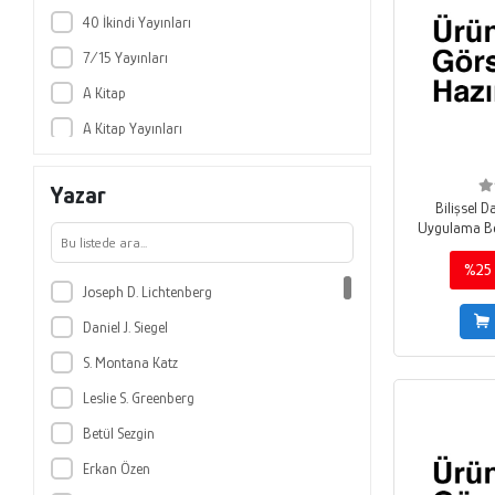
40 İkindi Yayınları
7/15 Yayınları
A Kitap
A Kitap Yayınları
Abaküs Kitap
Yazar
Abc Yayın Grubu
Bilişsel D
Uygulama Be
Abis Yayıncılık
Abm Yayınevi
%25
Joseph D. Lichtenberg
Acayip Kitaplar
Daniel J. Siegel
Açılım Kitap
S. Montana Katz
Adalet Yayınevi
Leslie S. Greenberg
ADANA NOBEL
Betül Sezgin
Adana Nobel Kitabevi
Erkan Özen
Adelya Kitap