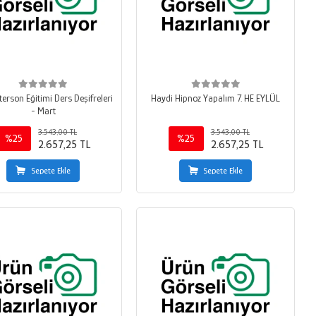
sterson Eğitimi Ders Deşifreleri
Haydi Hipnoz Yapalım 7. HE EYLÜL
- Mart
3.543,00 TL
3.543,00 TL
%25
%25
2.657,25 TL
2.657,25 TL
Sepete Ekle
Sepete Ekle