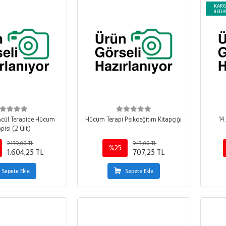
KAR
BEDA
üncül Terapide Hücum
Hücum Terapi Psikoeğitim Kitapçığı
14.
pisi (2 Cilt)
2.139,00 TL
943,00 TL
%25
1.604,25 TL
707,25 TL
Sepete Ekle
Sepete Ekle