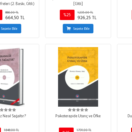
releri (2. Baskı, Ciltli)
[Ciltli]
886,00 TL
1.235,00 TL
%25
664,50 TL
926,25 TL
Sepete Ekle
Sepete Ekle
z Nasıl Sağaltır?
Psikoterapide Utanç ve Öfke
Du
1.848,00 TL
1.791,00 TL