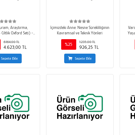
uram, Araştırma,
İçimizdeki Anne: Nesne Sürekliliğinin
Varo
iltlik Oxford Seti) -
Kavramsal ve Teknik Yönleri
Yaşa
tırmalı Barkod
6.164,00 TL
1.235,00 TL
%25
4.623,00 TL
926,25 TL
Sepete Ekle
Sepete Ekle