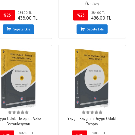
Özakkaş
584,00 TL
584,00 TL
%25
%25
438,00 TL
438,00 TL
Sepete Ekle
Sepete Ekle
ygu Odaklı Terapide Vaka
Yaygın Kaygının Duygu Odaklı
Formülasyonu
Terapisi
1.602,00 TL
1.848,00 TL