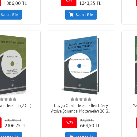
%25
1.386,00 TL
1.343,25 TL
Sepete Ekle
Sepete Ekle
un Terapisi (2 Cilt)
Duygu Odaklı Terapi - İleri Düzey
Ya
Atölye Çalışması Malzemeleri 26-29
Ekim
2.809,00 TL
886,00 TL
%25
2.106,75 TL
664,50 TL
Sepete Ekle
Sepete Ekle