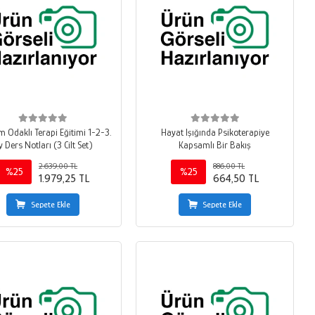
m Odaklı Terapi Eğitimi 1-2-3.
Hayat Işığında Psikoterapiye
y Ders Notları (3 Cilt Set)
Kapsamlı Bir Bakış
2.639,00 TL
886,00 TL
%25
%25
1.979,25 TL
664,50 TL
Sepete Ekle
Sepete Ekle