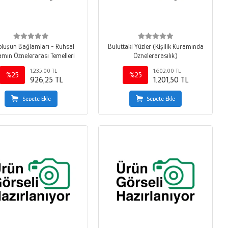
luşun Bağlamları - Ruhsal
Buluttaki Yüzler (Kişilik Kuramında
mın Öznelerarası Temelleri
Öznelerarasılık)
1.235,00 TL
1.602,00 TL
%25
%25
926,25 TL
1.201,50 TL
Sepete Ekle
Sepete Ekle