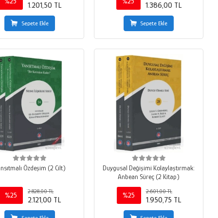
%25
%25
1.201,50 TL
1.386,00 TL
Sepete Ekle
Sepete Ekle
nsıtmalı Özdeşim (2 Cilt)
Duygusal Değişimi Kolaylaştırmak:
Anbean Süreç (2 Kitap)
2.828,00 TL
2.601,00 TL
%25
%25
2.121,00 TL
1.950,75 TL
Sepete Ekle
Sepete Ekle