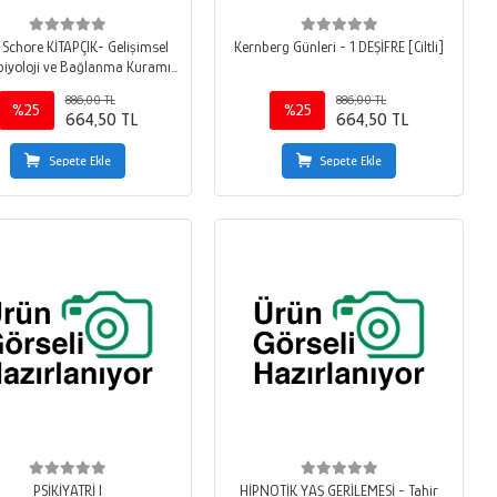
 Schore KİTAPÇIK- Gelişimsel
Kernberg Günleri - 1 DEŞİFRE [Ciltli]
iyoloji ve Bağlanma Kuramı
lye Çalışması Malzemeleri
886,00 TL
886,00 TL
%25
%25
664,50 TL
664,50 TL
Sepete Ekle
Sepete Ekle
PSİKİYATRİ I
HİPNOTİK YAŞ GERİLEMESİ - Tahir