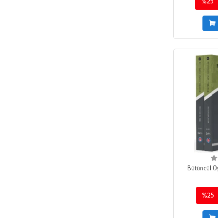
%25
Peter L. Giovacchini
Altın Kitaplar - Sözlükler
Ralph Klein
Altın Kitaplar Akademi
Charles B. Strozier
Altın Nokta Basım Yayın
Maximillien Barchelart
Altın Post Yayıncılık
Frank M. Dattilio
Altınbaş Üniversitesi Yayınları
Andrew Bateman
Altınordu Yayınları
Jeanne C. Watson
Amatör Denizcilik Federasyonu
Catalina Woldarsky Meneses
Anadolu Ajansı Yayınevi
James O. Prochaska
Anahtar Kitaplar Yayınevi
John F. Clarkin
Angora Kitapları
Eve Caligor
Anı Yayıncılık
Bütüncül Oy
Diana Diamond
Ank Medya Yayınları
Barry L. Stern
%25
Ankara Dil Akademisi
Shari M. Geller
Ankara Nobel Tıp Kitabevi