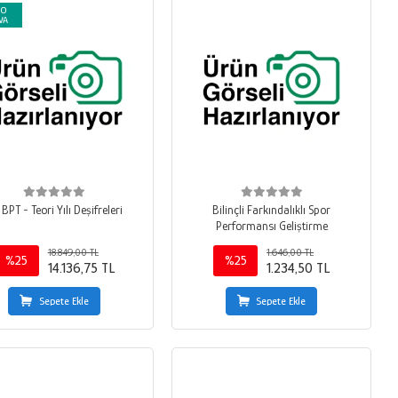
GO
VA
 BPT - Teori Yılı Deşifreleri
Bilinçli Farkındalıklı Spor
Performansı Geliştirme
18.849,00 TL
1.646,00 TL
%25
%25
14.136,75 TL
1.234,50 TL
Sepete Ekle
Sepete Ekle