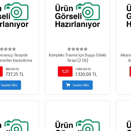
avranışçı Terapide
Kompleks Travma İçin Duygu Odaklı
Aktarı
cerileri Kazandırma
Terapi [2 Cilt]
A
983,00 TL
1.760,00 TL
%25
737,25 TL
1.320,00 TL
Sepete Ekle
Sepete Ekle