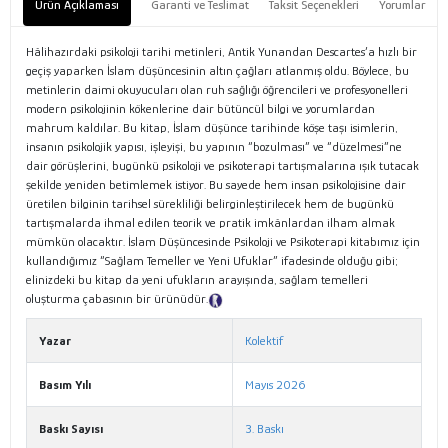
Ürün Açıklaması
Garanti ve Teslimat
Taksit Seçenekleri
Yorumlar
Hâlihazırdaki psikoloji tarihi metinleri, Antik Yunandan Descartes’a hızlı bir
geçiş yaparken İslam düşüncesinin altın çağları atlanmış oldu. Böylece, bu
metinlerin daimi okuyucuları olan ruh sağlığı öğrencileri ve profesyonelleri
modern psikolojinin kökenlerine dair bütüncül bilgi ve yorumlardan
mahrum kaldılar. Bu kitap, İslam düşünce tarihinde köşe taşı isimlerin,
insanın psikolojik yapısı, işleyişi, bu yapının “bozulması” ve “düzelmesi”ne
dair görüşlerini, bugünkü psikoloji ve psikoterapi tartışmalarına ışık tutacak
şekilde yeniden betimlemek istiyor. Bu sayede hem insan psikolojisine dair
üretilen bilginin tarihsel sürekliliği belirginleştirilecek hem de bugünkü
tartışmalarda ihmal edilen teorik ve pratik imkânlardan ilham almak
mümkün olacaktır. İslam Düşüncesinde Psikoloji ve Psikoterapi kitabımız için
kullandığımız “Sağlam Temeller ve Yeni Ufuklar” ifadesinde olduğu gibi;
elinizdeki bu kitap da yeni ufukların arayışında, sağlam temelleri
oluşturma çabasının bir ürünüdür.
Tanıtım Metni
Yazar
Kolektif
Basım Yılı
Mayıs 2026
Baskı Sayısı
3. Baskı