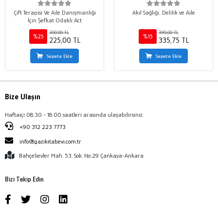
Çift Terapisi Ve Aile Danışmanlığı
Akıl Sağlığı, Delilik ve Aile
İçin Şefkat Odaklı Act
300,00 TL
395,00 TL
%25
%15
225,00 TL
335,75 TL
Sepete Ekle
Sepete Ekle
Bize Ulaşın
Haftaiçi 08:30 - 18:00 saatleri arasında ulaşabilirsiniz.
+90 312 223 7773
info@gazikitabevi.com.tr
Bahçelievler Mah. 53. Sok. No:29 Çankaya-Ankara
Bizi Takip Edin