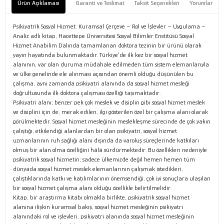
Ürün Açıklaması
Garanti ve Teslimat
Taksit Seçenekleri
Yorumlar
Psikiyatrik Sosyal Hizmet: Kuramsal Çerçeve – Rol ve İşlevler – Uygulama –
Analiz adlı kitap, Hacettepe Üniversitesi Sosyal Bilimler Enstitüsü Sosyal
Hizmet Anabilim Dalında tamamlanan doktora tezinin bir ürünü olarak
yayın hayatında bulunmaktadır. Türkiye’de ilk kez bir sosyal hizmet
alanının, var olan duruma müdahale edilmeden tüm sistem elemanlarıyla
ve ülke genelinde ele alınması açısından önemli olduğu düşünülen bu
çalışma, aynı zamanda psikiyatri alanında da sosyal hizmet mesleği
doğrultusunda ilk doktora çalışması özelliği taşımaktadır.
Psikiyatri alanı; benzer pek çok meslek ve disiplin gibi sosyal hizmet meslek
ve disiplini için de, merak edilen, ilgi gösterilen özel bir çalışma alanı olarak
görülmektedir. Sosyal hizmet mesleğinin meslekleşme sürecinde de çok yakın
çalıştığı, etkilendiği alanlardan bir olan psikiyatri, sosyal hizmet
uzmanlarının ruh sağlığı alanı dışında da varoluş süreçlerinde katkıları
olmuş bir alan olma özelliğini hâlâ sürdürmektedir. Bu özellikleri nedeniyle
psikiyatrik sosyal hizmetin; sadece ülkemizde değil hemen hemen tüm
dünyada sosyal hizmet meslek elemanlarının çalışmak istedikleri,
çalıştıklarında katkı ve katılımlarının önemsendiği, çok iyi sonuçlara ulaşılan
bir sosyal hizmet çalışma alanı olduğu özellikle belirtilmelidir.
Kitap, bir araştırma kitabı olmakla birlikte, psikiyatrik sosyal hizmet
alanına ilişkin kuramsal bakış, sosyal hizmet mesleğinin psikiyatri
alanındaki rol ve işlevleri, psikiyatri alanında sosyal hizmet mesleğinin