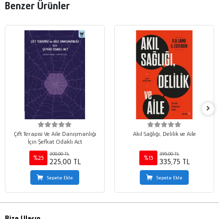
Benzer Ürünler
Çift Terapisi Ve Aile Danışmanlığı
Akıl Sağlığı, Delilik ve Aile
İçin Şefkat Odaklı Act
300,00 TL
395,00 TL
%25
%15
225,00 TL
335,75 TL
Sepete Ekle
Sepete Ekle
Bize Ulaşın